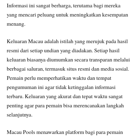
Informasi ini sangat berharga, terutama bagi mereka
yang mencari peluang untuk meningkatkan kesempatan
menang.
Keluaran Macau adalah istilah yang merujuk pada hasil
resmi dari setiap undian yang diadakan. Setiap hasil
keluaran biasanya diumumkan secara transparan melalui
berbagai saluran, termasuk situs resmi dan media sosial.
Pemain perlu memperhatikan waktu dan tempat
pengumuman ini agar tidak ketinggalan informasi
terbaru. Keluaran yang akurat dan tepat waktu sangat
penting agar para pemain bisa merencanakan langkah
selanjutnya.
Macau Pools menawarkan platform bagi para pemain