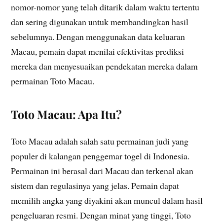
nomor-nomor yang telah ditarik dalam waktu tertentu
dan sering digunakan untuk membandingkan hasil
sebelumnya. Dengan menggunakan data keluaran
Macau, pemain dapat menilai efektivitas prediksi
mereka dan menyesuaikan pendekatan mereka dalam
permainan Toto Macau.
Toto Macau: Apa Itu?
Toto Macau adalah salah satu permainan judi yang
populer di kalangan penggemar togel di Indonesia.
Permainan ini berasal dari Macau dan terkenal akan
sistem dan regulasinya yang jelas. Pemain dapat
memilih angka yang diyakini akan muncul dalam hasil
pengeluaran resmi. Dengan minat yang tinggi, Toto