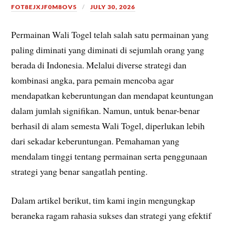
FOT8EJXJF0M8OV5
JULY 30, 2026
Permainan Wali Togel telah salah satu permainan yang
paling diminati yang diminati di sejumlah orang yang
berada di Indonesia. Melalui diverse strategi dan
kombinasi angka, para pemain mencoba agar
mendapatkan keberuntungan dan mendapat keuntungan
dalam jumlah signifikan. Namun, untuk benar-benar
berhasil di alam semesta Wali Togel, diperlukan lebih
dari sekadar keberuntungan. Pemahaman yang
mendalam tinggi tentang permainan serta penggunaan
strategi yang benar sangatlah penting.
Dalam artikel berikut, tim kami ingin mengungkap
beraneka ragam rahasia sukses dan strategi yang efektif