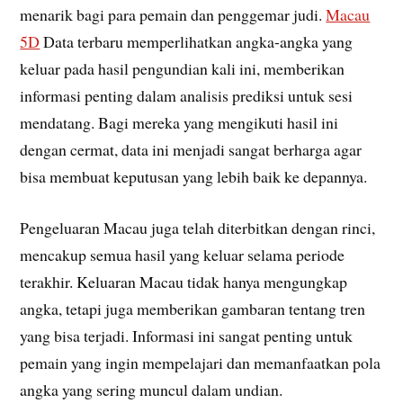
menarik bagi para pemain dan penggemar judi.
Macau
5D
Data terbaru memperlihatkan angka-angka yang
keluar pada hasil pengundian kali ini, memberikan
informasi penting dalam analisis prediksi untuk sesi
mendatang. Bagi mereka yang mengikuti hasil ini
dengan cermat, data ini menjadi sangat berharga agar
bisa membuat keputusan yang lebih baik ke depannya.
Pengeluaran Macau juga telah diterbitkan dengan rinci,
mencakup semua hasil yang keluar selama periode
terakhir. Keluaran Macau tidak hanya mengungkap
angka, tetapi juga memberikan gambaran tentang tren
yang bisa terjadi. Informasi ini sangat penting untuk
pemain yang ingin mempelajari dan memanfaatkan pola
angka yang sering muncul dalam undian.