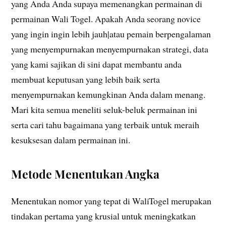
yang Anda Anda supaya memenangkan permainan di
permainan Wali Togel. Apakah Anda seorang novice
yang ingin ingin lebih jauh|atau pemain berpengalaman
yang menyempurnakan menyempurnakan strategi, data
yang kami sajikan di sini dapat membantu anda
membuat keputusan yang lebih baik serta
menyempurnakan kemungkinan Anda dalam menang.
Mari kita semua meneliti seluk-beluk permainan ini
serta cari tahu bagaimana yang terbaik untuk meraih
kesuksesan dalam permainan ini.
Metode Menentukan Angka
Menentukan nomor yang tepat di WaliTogel merupakan
tindakan pertama yang krusial untuk meningkatkan