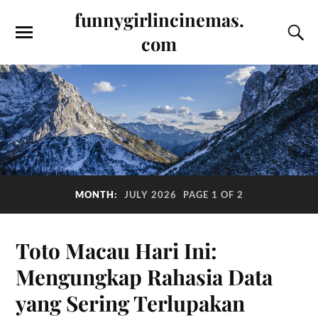
funnygirlincinemas.
com
MONTH:
JULY 2026
PAGE 1 OF 2
Toto Macau Hari Ini:
Mengungkap Rahasia Data
yang Sering Terlupakan