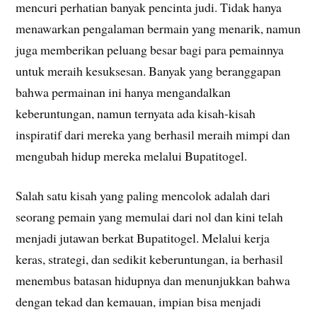
mencuri perhatian banyak pencinta judi. Tidak hanya
menawarkan pengalaman bermain yang menarik, namun
juga memberikan peluang besar bagi para pemainnya
untuk meraih kesuksesan. Banyak yang beranggapan
bahwa permainan ini hanya mengandalkan
keberuntungan, namun ternyata ada kisah-kisah
inspiratif dari mereka yang berhasil meraih mimpi dan
mengubah hidup mereka melalui Bupatitogel.
Salah satu kisah yang paling mencolok adalah dari
seorang pemain yang memulai dari nol dan kini telah
menjadi jutawan berkat Bupatitogel. Melalui kerja
keras, strategi, dan sedikit keberuntungan, ia berhasil
menembus batasan hidupnya dan menunjukkan bahwa
dengan tekad dan kemauan, impian bisa menjadi