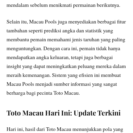
mendalam sebelum menikmati permainan berikutnya.
Selain itu, Macau Pools juga menyediakan berbagai fitur
tambahan seperti prediksi angka dan statistik yang
membantu pemain memahami jenis taruhan yang paling
menguntungkan. Dengan cara ini, pemain tidak hanya
mendapatkan angka keluaran, tetapi juga berbagai
insight yang dapat meningkatkan peluang mereka dalam
meraih kemenangan. Sistem yang efisien ini membuat
Macau Pools menjadi sumber informasi yang sangat
berharga bagi pecinta Toto Macau.
Toto Macau Hari Ini: Update Terkini
Hari ini, hasil dari Toto Macau menunjukkan pola yang