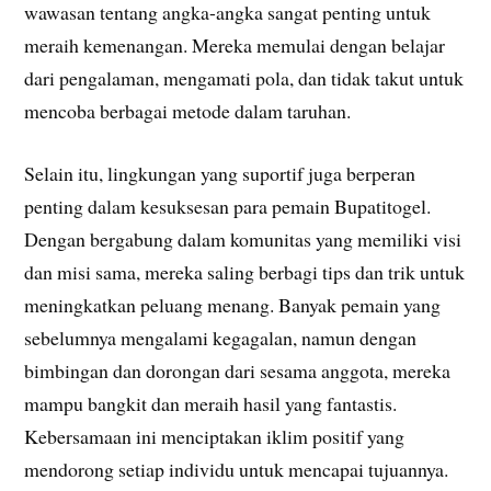
wawasan tentang angka-angka sangat penting untuk
meraih kemenangan. Mereka memulai dengan belajar
dari pengalaman, mengamati pola, dan tidak takut untuk
mencoba berbagai metode dalam taruhan.
Selain itu, lingkungan yang suportif juga berperan
penting dalam kesuksesan para pemain Bupatitogel.
Dengan bergabung dalam komunitas yang memiliki visi
dan misi sama, mereka saling berbagi tips dan trik untuk
meningkatkan peluang menang. Banyak pemain yang
sebelumnya mengalami kegagalan, namun dengan
bimbingan dan dorongan dari sesama anggota, mereka
mampu bangkit dan meraih hasil yang fantastis.
Kebersamaan ini menciptakan iklim positif yang
mendorong setiap individu untuk mencapai tujuannya.