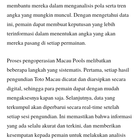
membantu mereka dalam menganalisis pola serta tren
angka yang mungkin muncul. Dengan mengetahui data
ini, pemain dapat membuat keputusan yang lebih
terinformasi dalam menentukan angka yang akan
mereka pasang di setiap permainan.
Proses pengoperasian Macau Pools melibatkan
beberapa langkah yang sistematis. Pertama, setiap hasil
pengundian Toto Macau dicatat dan diarsipkan secara
digital, sehingga para pemain dapat dengan mudah
mengaksesnya kapan saja. Selanjutnya, data yang
terkumpul akan diperbarui secara real-time setelah
setiap sesi pengundian. Ini memastikan bahwa informasi
yang ada selalu akurat dan terkini, dan memberikan
kesempatan kepada pemain untuk melakukan analisis