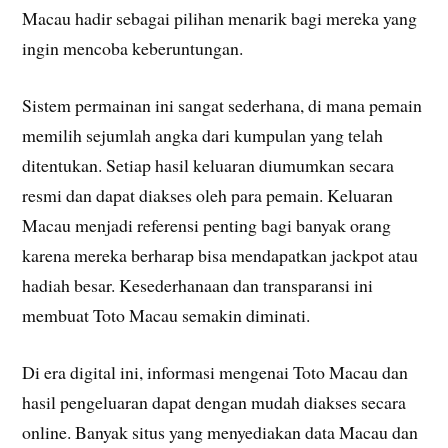
Macau hadir sebagai pilihan menarik bagi mereka yang
ingin mencoba keberuntungan.
Sistem permainan ini sangat sederhana, di mana pemain
memilih sejumlah angka dari kumpulan yang telah
ditentukan. Setiap hasil keluaran diumumkan secara
resmi dan dapat diakses oleh para pemain. Keluaran
Macau menjadi referensi penting bagi banyak orang
karena mereka berharap bisa mendapatkan jackpot atau
hadiah besar. Kesederhanaan dan transparansi ini
membuat Toto Macau semakin diminati.
Di era digital ini, informasi mengenai Toto Macau dan
hasil pengeluaran dapat dengan mudah diakses secara
online. Banyak situs yang menyediakan data Macau dan