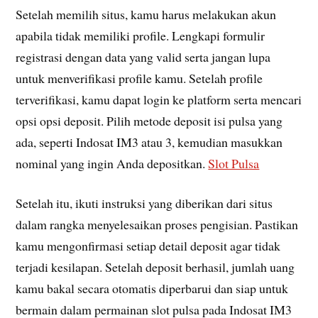
Setelah memilih situs, kamu harus melakukan akun
apabila tidak memiliki profile. Lengkapi formulir
registrasi dengan data yang valid serta jangan lupa
untuk menverifikasi profile kamu. Setelah profile
terverifikasi, kamu dapat login ke platform serta mencari
opsi opsi deposit. Pilih metode deposit isi pulsa yang
ada, seperti Indosat IM3 atau 3, kemudian masukkan
nominal yang ingin Anda depositkan.
Slot Pulsa
Setelah itu, ikuti instruksi yang diberikan dari situs
dalam rangka menyelesaikan proses pengisian. Pastikan
kamu mengonfirmasi setiap detail deposit agar tidak
terjadi kesilapan. Setelah deposit berhasil, jumlah uang
kamu bakal secara otomatis diperbarui dan siap untuk
bermain dalam permainan slot pulsa pada Indosat IM3