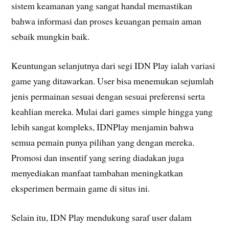
sistem keamanan yang sangat handal memastikan
bahwa informasi dan proses keuangan pemain aman
sebaik mungkin baik.
Keuntungan selanjutnya dari segi IDN Play ialah variasi
game yang ditawarkan. User bisa menemukan sejumlah
jenis permainan sesuai dengan sesuai preferensi serta
keahlian mereka. Mulai dari games simple hingga yang
lebih sangat kompleks, IDNPlay menjamin bahwa
semua pemain punya pilihan yang dengan mereka.
Promosi dan insentif yang sering diadakan juga
menyediakan manfaat tambahan meningkatkan
eksperimen bermain game di situs ini.
Selain itu, IDN Play mendukung saraf user dalam