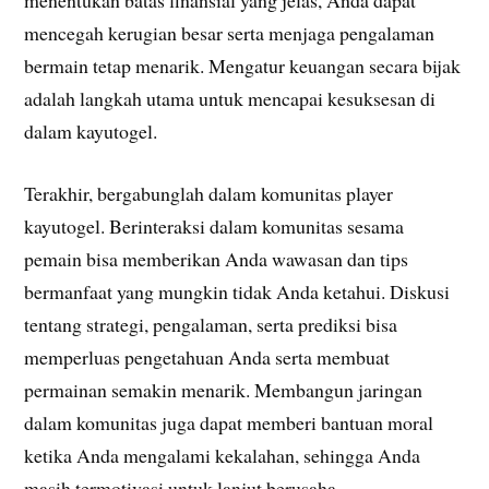
mencegah kerugian besar serta menjaga pengalaman
bermain tetap menarik. Mengatur keuangan secara bijak
adalah langkah utama untuk mencapai kesuksesan di
dalam kayutogel.
Terakhir, bergabunglah dalam komunitas player
kayutogel. Berinteraksi dalam komunitas sesama
pemain bisa memberikan Anda wawasan dan tips
bermanfaat yang mungkin tidak Anda ketahui. Diskusi
tentang strategi, pengalaman, serta prediksi bisa
memperluas pengetahuan Anda serta membuat
permainan semakin menarik. Membangun jaringan
dalam komunitas juga dapat memberi bantuan moral
ketika Anda mengalami kekalahan, sehingga Anda
masih termotivasi untuk lanjut berusaha.