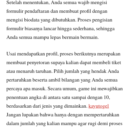
Setelah menentukan, Anda semua wajib mengisi
formulir pendaftaran dan membuat profil dengan
mengisi biodata yang dibutuhkan. Proses pengisian
formulir biasanya lancar hingga sederhana, sehingga
Anda semua mampu lepas bermain bermain.
Usai mendapatkan profil, proses berikutnya merupakan
membuat penyetoran supaya kalian dapat membeli tiket
atau menaruh taruhan. Pilih jumlah yang hendak Anda
pertaruhkan beserta ambil bilangan yang Anda semua
percaya apa masuk. Secara umum, game ini mewajibkan
penentuan angka di antara satu sampai dengan 10,
berdasarkan dari jenis yang dimainkan.
kayutogel
Jangan lupakan bahwa hanya dengan mempertaruhkan
dalam jumlah yang kalian mampu agar rugi demi proses