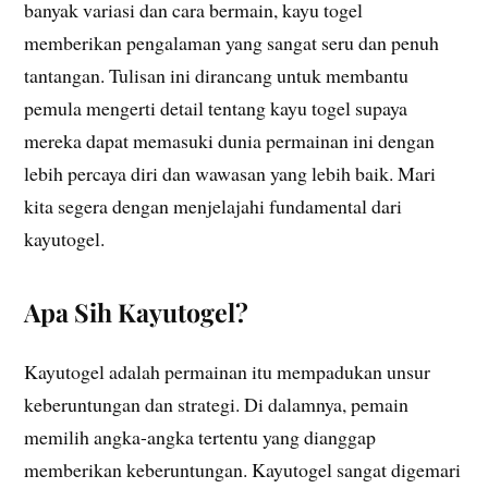
banyak variasi dan cara bermain, kayu togel
memberikan pengalaman yang sangat seru dan penuh
tantangan. Tulisan ini dirancang untuk membantu
pemula mengerti detail tentang kayu togel supaya
mereka dapat memasuki dunia permainan ini dengan
lebih percaya diri dan wawasan yang lebih baik. Mari
kita segera dengan menjelajahi fundamental dari
kayutogel.
Apa Sih Kayutogel?
Kayutogel adalah permainan itu mempadukan unsur
keberuntungan dan strategi. Di dalamnya, pemain
memilih angka-angka tertentu yang dianggap
memberikan keberuntungan. Kayutogel sangat digemari