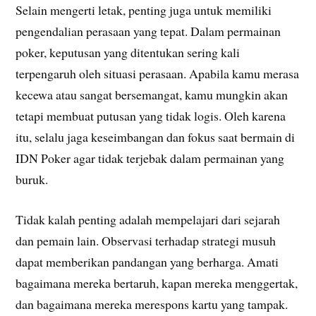
Selain mengerti letak, penting juga untuk memiliki
pengendalian perasaan yang tepat. Dalam permainan
poker, keputusan yang ditentukan sering kali
terpengaruh oleh situasi perasaan. Apabila kamu merasa
kecewa atau sangat bersemangat, kamu mungkin akan
tetapi membuat putusan yang tidak logis. Oleh karena
itu, selalu jaga keseimbangan dan fokus saat bermain di
IDN Poker agar tidak terjebak dalam permainan yang
buruk.
Tidak kalah penting adalah mempelajari dari sejarah
dan pemain lain. Observasi terhadap strategi musuh
dapat memberikan pandangan yang berharga. Amati
bagaimana mereka bertaruh, kapan mereka menggertak,
dan bagaimana mereka merespons kartu yang tampak.