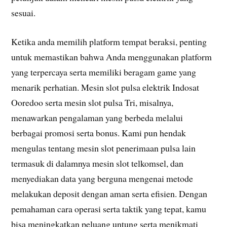
sesuai.
Ketika anda memilih platform tempat beraksi, penting
untuk memastikan bahwa Anda menggunakan platform
yang terpercaya serta memiliki beragam game yang
menarik perhatian. Mesin slot pulsa elektrik Indosat
Ooredoo serta mesin slot pulsa Tri, misalnya,
menawarkan pengalaman yang berbeda melalui
berbagai promosi serta bonus. Kami pun hendak
mengulas tentang mesin slot penerimaan pulsa lain
termasuk di dalamnya mesin slot telkomsel, dan
menyediakan data yang berguna mengenai metode
melakukan deposit dengan aman serta efisien. Dengan
pemahaman cara operasi serta taktik yang tepat, kamu
bisa meningkatkan peluang untung serta menikmati