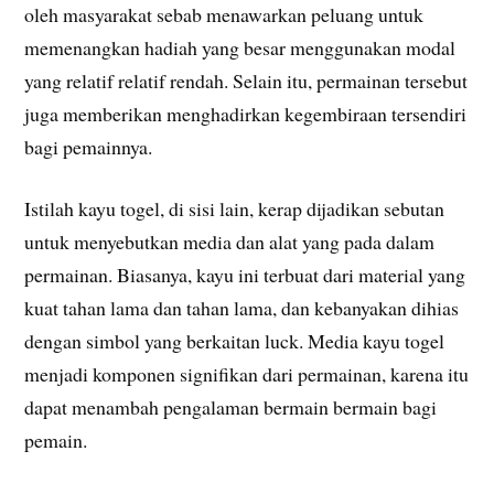
oleh masyarakat sebab menawarkan peluang untuk
memenangkan hadiah yang besar menggunakan modal
yang relatif relatif rendah. Selain itu, permainan tersebut
juga memberikan menghadirkan kegembiraan tersendiri
bagi pemainnya.
Istilah kayu togel, di sisi lain, kerap dijadikan sebutan
untuk menyebutkan media dan alat yang pada dalam
permainan. Biasanya, kayu ini terbuat dari material yang
kuat tahan lama dan tahan lama, dan kebanyakan dihias
dengan simbol yang berkaitan luck. Media kayu togel
menjadi komponen signifikan dari permainan, karena itu
dapat menambah pengalaman bermain bermain bagi
pemain.