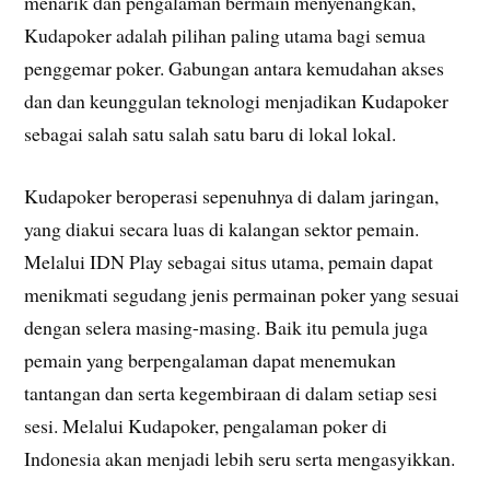
menarik dan pengalaman bermain menyenangkan,
Kudapoker adalah pilihan paling utama bagi semua
penggemar poker. Gabungan antara kemudahan akses
dan dan keunggulan teknologi menjadikan Kudapoker
sebagai salah satu salah satu baru di lokal lokal.
Kudapoker beroperasi sepenuhnya di dalam jaringan,
yang diakui secara luas di kalangan sektor pemain.
Melalui IDN Play sebagai situs utama, pemain dapat
menikmati segudang jenis permainan poker yang sesuai
dengan selera masing-masing. Baik itu pemula juga
pemain yang berpengalaman dapat menemukan
tantangan dan serta kegembiraan di dalam setiap sesi
sesi. Melalui Kudapoker, pengalaman poker di
Indonesia akan menjadi lebih seru serta mengasyikkan.