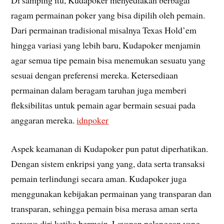
Di samping itu, Kudapoker menyediakan berbagai
ragam permainan poker yang bisa dipilih oleh pemain.
Dari permainan tradisional misalnya Texas Hold’em
hingga variasi yang lebih baru, Kudapoker menjamin
agar semua tipe pemain bisa menemukan sesuatu yang
sesuai dengan preferensi mereka. Ketersediaan
permainan dalam beragam taruhan juga memberi
fleksibilitas untuk pemain agar bermain sesuai pada
anggaran mereka.
idnpoker
Aspek keamanan di Kudapoker pun patut diperhatikan.
Dengan sistem enkripsi yang yang, data serta transaksi
pemain terlindungi secara aman. Kudapoker juga
menggunakan kebijakan permainan yang transparan dan
transparan, sehingga pemain bisa merasa aman serta
percaya diri ketika bermain. Layanan pelanggan yang