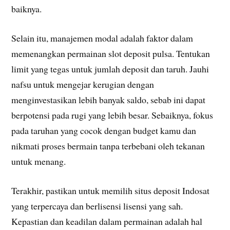
baiknya.
Selain itu, manajemen modal adalah faktor dalam
memenangkan permainan slot deposit pulsa. Tentukan
limit yang tegas untuk jumlah deposit dan taruh. Jauhi
nafsu untuk mengejar kerugian dengan
menginvestasikan lebih banyak saldo, sebab ini dapat
berpotensi pada rugi yang lebih besar. Sebaiknya, fokus
pada taruhan yang cocok dengan budget kamu dan
nikmati proses bermain tanpa terbebani oleh tekanan
untuk menang.
Terakhir, pastikan untuk memilih situs deposit Indosat
yang terpercaya dan berlisensi lisensi yang sah.
Kepastian dan keadilan dalam permainan adalah hal