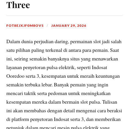
Three
FOT8EJXJF0M8OV5
JANUARY 29, 2026
Dalam dunia perjudian daring, permainan slot jadi salah
satu pilihan paling terkenal di antara para pemain. Saat
ini, seiring semakin banyaknya situs yang menawarkan
layanan penyetoran pulsa elektrik, seperti Indosat
Ooredoo serta 3, kesempatan untuk meraih keuntungan
semakin terbuka lebar. Banyak pemain yang ingin
mencari taktik serta pedoman untuk meningkatkan
kesempatan mereka dalam bermain slot pulsa. Tulisan
ini akan membahas dengan detail mengenai cara beraksi
di platform penyetoran Indosat serta 3, dan memberikan
petunjuk dalam mencari mesin pulsa elektrik yang