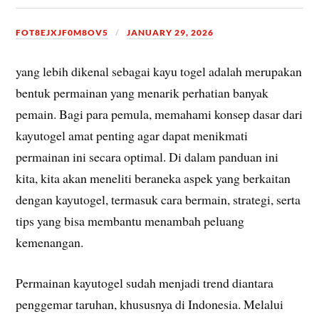
FOT8EJXJF0M8OV5
JANUARY 29, 2026
yang lebih dikenal sebagai kayu togel adalah merupakan
bentuk permainan yang menarik perhatian banyak
pemain. Bagi para pemula, memahami konsep dasar dari
kayutogel amat penting agar dapat menikmati
permainan ini secara optimal. Di dalam panduan ini
kita, kita akan meneliti beraneka aspek yang berkaitan
dengan kayutogel, termasuk cara bermain, strategi, serta
tips yang bisa membantu menambah peluang
kemenangan.
Permainan kayutogel sudah menjadi trend diantara
penggemar taruhan, khususnya di Indonesia. Melalui