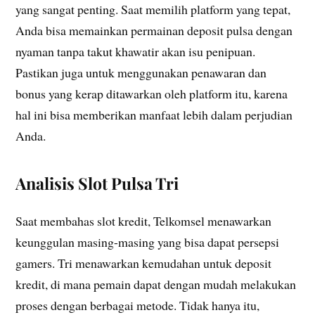
yang sangat penting. Saat memilih platform yang tepat,
Anda bisa memainkan permainan deposit pulsa dengan
nyaman tanpa takut khawatir akan isu penipuan.
Pastikan juga untuk menggunakan penawaran dan
bonus yang kerap ditawarkan oleh platform itu, karena
hal ini bisa memberikan manfaat lebih dalam perjudian
Anda.
Analisis Slot Pulsa Tri
Saat membahas slot kredit, Telkomsel menawarkan
keunggulan masing-masing yang bisa dapat persepsi
gamers. Tri menawarkan kemudahan untuk deposit
kredit, di mana pemain dapat dengan mudah melakukan
proses dengan berbagai metode. Tidak hanya itu,