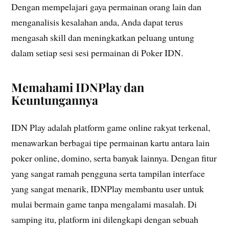
Dengan mempelajari gaya permainan orang lain dan
menganalisis kesalahan anda, Anda dapat terus
mengasah skill dan meningkatkan peluang untung
dalam setiap sesi sesi permainan di Poker IDN.
Memahami IDNPlay dan
Keuntungannya
IDN Play adalah platform game online rakyat terkenal,
menawarkan berbagai tipe permainan kartu antara lain
poker online, domino, serta banyak lainnya. Dengan fitur
yang sangat ramah pengguna serta tampilan interface
yang sangat menarik, IDNPlay membantu user untuk
mulai bermain game tanpa mengalami masalah. Di
samping itu, platform ini dilengkapi dengan sebuah