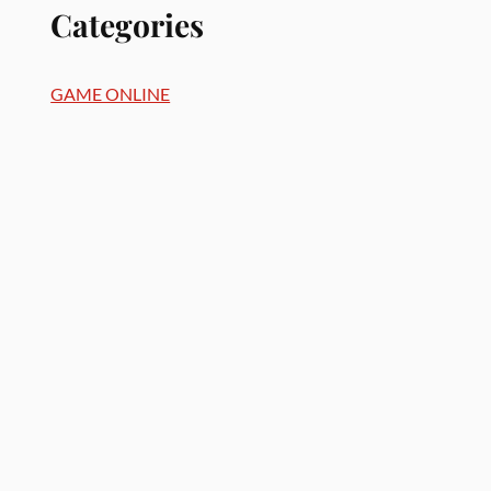
Categories
GAME ONLINE