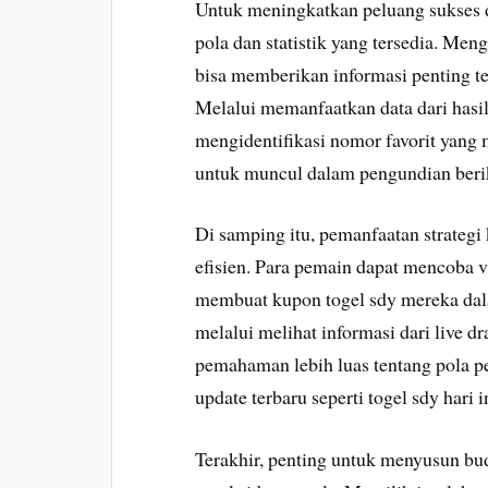
Untuk meningkatkan peluang sukses 
pola dan statistik yang tersedia. Meng
bisa memberikan informasi penting ten
Melalui memanfaatkan data dari hasil 
mengidentifikasi nomor favorit yang 
untuk muncul dalam pengundian beri
Di samping itu, pemanfaatan strategi
efisien. Para pemain dapat mencoba va
membuat kupon togel sdy mereka dalam
melalui melihat informasi dari live
pemahaman lebih luas tentang pola p
update terbaru seperti togel sdy hari 
Terakhir, penting untuk menyusun bu