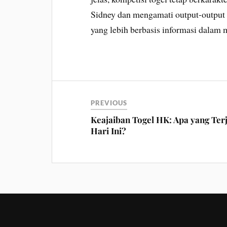
Sidney dan mengamati output-output
yang lebih berbasis informasi dalam
PREVIOUS
Keajaiban Togel HK: Apa yang Ter
Hari Ini?