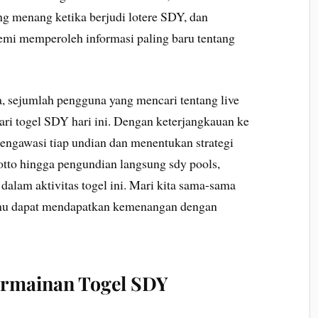
g menang ketika berjudi lotere SDY, dan
mi memperoleh informasi paling baru tentang
, sejumlah pengguna yang mencari tentang live
dari togel SDY hari ini. Dengan keterjangkauan ke
 mengawasi tiap undian dan menentukan strategi
lotto hingga pengundian langsung sdy pools,
t dalam aktivitas togel ini. Mari kita sama-sama
kamu dapat mendapatkan kemenangan dengan
ermainan Togel SDY