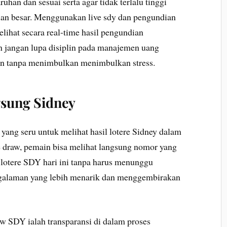
uhan dan sesuai serta agar tidak terlalu tinggi
an besar. Menggunakan live sdy dan pengundian
ihat secara real-time hasil pengundian
n jangan lupa disiplin pada manajemen uang
n tanpa menimbulkan menimbulkan stress.
sung Sidney
ang seru untuk melihat hasil lotere Sidney dalam
e draw, pemain bisa melihat langsung nomor yang
l lotere SDY hari ini tanpa harus menunggu
ngalaman yang lebih menarik dan menggembirakan
aw SDY ialah transparansi di dalam proses