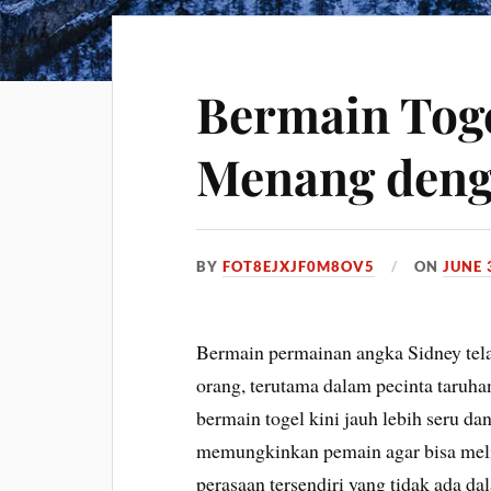
Bermain Toge
Menang deng
BY
FOT8EJXJF0M8OV5
ON
JUNE 
Bermain permainan angka Sidney telah
orang, terutama dalam pecinta taruha
bermain togel kini jauh lebih seru d
memungkinkan pemain agar bisa meli
perasaan tersendiri yang tidak ada da