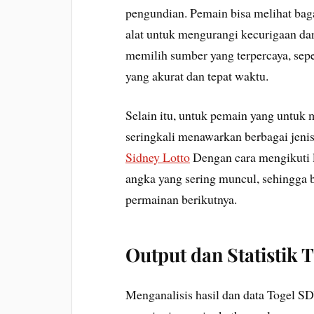
pengundian. Pemain bisa melihat bag
alat untuk mengurangi kecurigaan da
memilih sumber yang terpercaya, seper
yang akurat dan tepat waktu.
Selain itu, untuk pemain yang untuk
seringkali menawarkan berbagai jeni
Sidney Lotto
Dengan cara mengikuti l
angka yang sering muncul, sehingg
permainan berikutnya.
Output dan Statistik 
Menganalisis hasil dan data Togel S