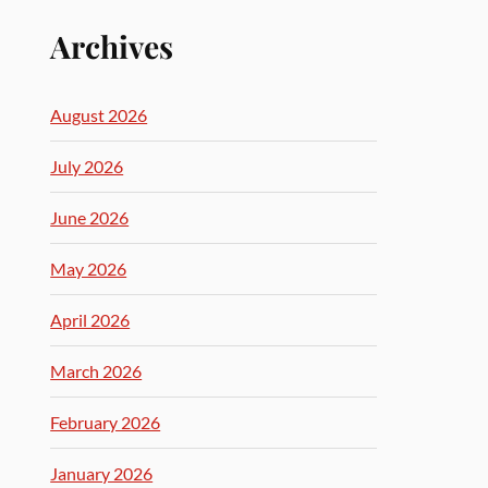
Archives
August 2026
July 2026
June 2026
May 2026
April 2026
March 2026
February 2026
January 2026