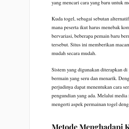
yang mencari cara yang baru untuk me
Kuda togel, sebagai sebutan alternati
mana peserta ikut harus menebak k
bervariasi, beberapa pemain baru ber
tersebut. Situs ini memberikan mac
mudah secara mudah.
Sistem yang digunakan diterapkan di 
bermain yang seru dan menarik. Deng
perjudinya dapat menentukan cara sen
pengundian yang ada. Melalui media i
mengerti aspek permainan togel den
Metode Menghadapi 