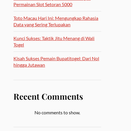
Permainan Slot Setoran 5000
Toto Macau Hari Ini: Mengungkap Rahasia
Data yang Sering Terlupakan
Kunci Sukses: Taktik Jitu Menang di Wali
Togel
Kisah Sukses Pemain Bupatitogel: Dari Nol
hingga Jutawan
Recent Comments
No comments to show.