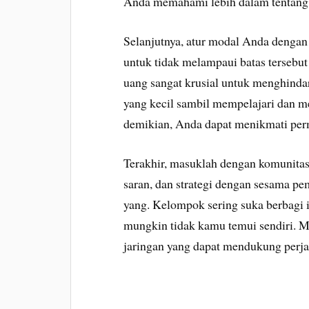
Anda memahami lebih dalam tentang 
Selanjutnya, atur modal Anda dengan 
untuk tidak melampaui batas tersebu
uang sangat krusial untuk menghindar
yang kecil sambil mempelajari dan m
demikian, Anda dapat menikmati perm
Terakhir, masuklah dengan komunita
saran, dan strategi dengan sesama 
yang. Kelompok sering suka berbagi i
mungkin tidak kamu temui sendiri. M
jaringan yang dapat mendukung perj