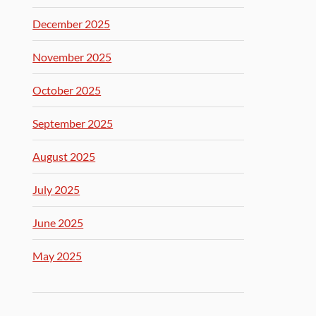
December 2025
November 2025
October 2025
September 2025
August 2025
July 2025
June 2025
May 2025