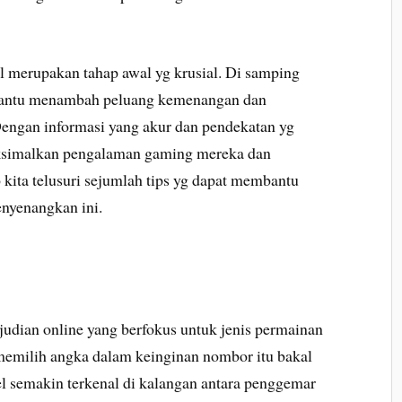
 merupakan tahap awal yg krusial. Di samping
embantu menambah peluang kemenangan dan
Dengan informasi yang akur dan pendekatan yg
aksimalkan pengalaman gaming mereka dan
 kita telusuri sejumlah tips yg dapat membantu
nyenangkan ini.
?
judian online yang berfokus untuk jenis permainan
 memilih angka dalam keinginan nombor itu bakal
l semakin terkenal di kalangan antara penggemar