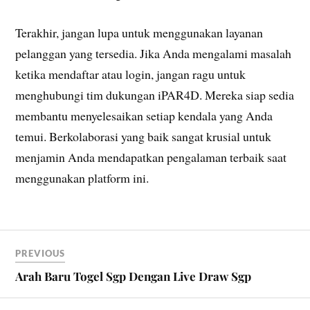
Terakhir, jangan lupa untuk menggunakan layanan
pelanggan yang tersedia. Jika Anda mengalami masalah
ketika mendaftar atau login, jangan ragu untuk
menghubungi tim dukungan iPAR4D. Mereka siap sedia
membantu menyelesaikan setiap kendala yang Anda
temui. Berkolaborasi yang baik sangat krusial untuk
menjamin Anda mendapatkan pengalaman terbaik saat
menggunakan platform ini.
PREVIOUS
Arah Baru Togel Sgp Dengan Live Draw Sgp