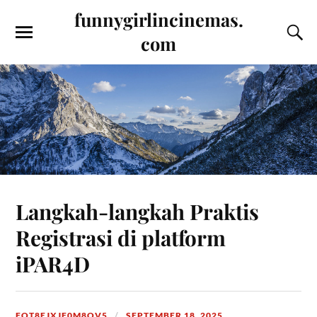
funnygirlincinemas.
com
Langkah-langkah Praktis
Registrasi di platform
iPAR4D
FOT8EJXJF0M8OV5
SEPTEMBER 18, 2025