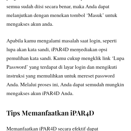
semua sudah diisi secara benar, maka Anda dapat
melanjutkan dengan menekan tombol ‘Masuk’ untuk
mengakses akun anda.
Apabila kamu mengalami masalah saat login, seperti
lupa akan kata sandi, iPAR4D menyediakan opsi
pemulihan kata sandi. Kamu cukup mengklik link ‘Lupa
Password’ yang terdapat di layar login dan mengikuti
instruksi yang memulihkan untuk mereset password
Anda. Melalui proses ini, Anda dapat semudah mungkin
mengakses akun iPAR4D Anda.
Tips Memanfaatkan iPAR4D
Memanfaatkan iPAR4D secara efektif dapat