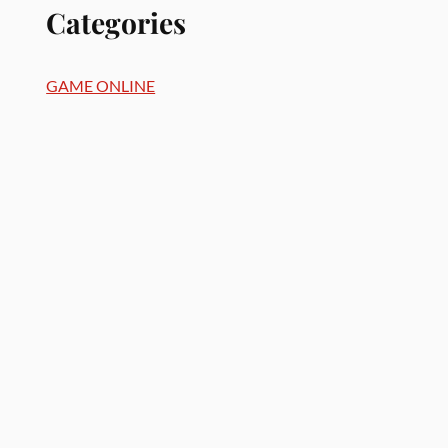
Categories
GAME ONLINE