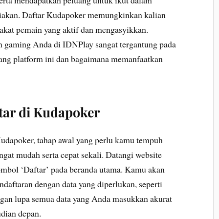
serta mendapatkan peluang untuk ikut dalam
diakan. Daftar Kudapoker memungkinkan kalian
akat pemain yang aktif dan mengasyikkan.
 gaming Anda di IDNPlay sangat tergantung pada
ng platform ini dan bagaimana memanfaatkan
tar di Kudapoker
udapoker, tahap awal yang perlu kamu tempuh
angat mudah serta cepat sekali. Datangi website
ombol ‘Daftar’ pada beranda utama. Kamu akan
daftaran dengan data yang diperlukan, seperti
angan lupa semua data yang Anda masukkan akurat
dian depan.