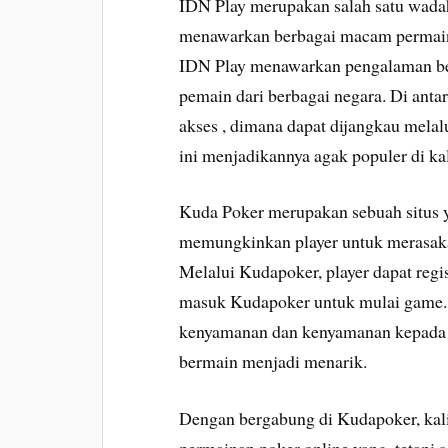
IDN Play merupakan salah satu wadah
menawarkan berbagai macam permaina
IDN Play menawarkan pengalaman ber
pemain dari berbagai negara. Di anta
akses , dimana dapat dijangkau melalu
ini menjadikannya agak populer di k
Kuda Poker merupakan sebuah situs y
memungkinkan player untuk merasaka
Melalui Kudapoker, player dapat regi
masuk Kudapoker untuk mulai game. 
kenyamanan dan kenyamanan kepada 
bermain menjadi menarik.
Dengan bergabung di Kudapoker, kal