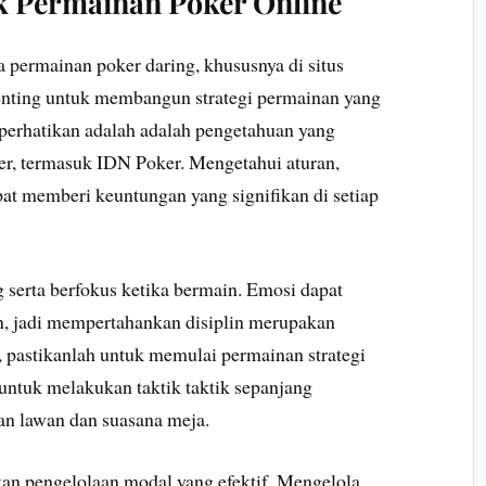
uk Permainan Poker Online
 permainan poker daring, khususnya di situs
penting untuk membangun strategi permainan yang
diperhatikan adalah adalah pengetahuan yang
er, termasuk IDN Poker. Mengetahui aturan,
dapat memberi keuntungan yang signifikan di setiap
ng serta berfokus ketika bermain. Emosi dapat
, jadi mempertahankan disiplin merupakan
, pastikanlah untuk memulai permainan strategi
 untuk melakukan taktik taktik sepanjang
an lawan dan suasana meja.
kan pengelolaan modal yang efektif. Mengelola