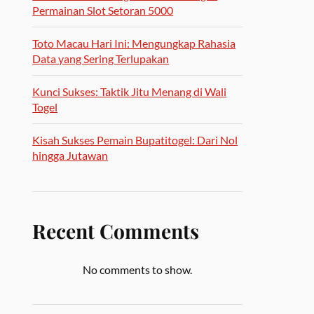
Permainan Slot Setoran 5000
Toto Macau Hari Ini: Mengungkap Rahasia
Data yang Sering Terlupakan
Kunci Sukses: Taktik Jitu Menang di Wali
Togel
Kisah Sukses Pemain Bupatitogel: Dari Nol
hingga Jutawan
Recent Comments
No comments to show.