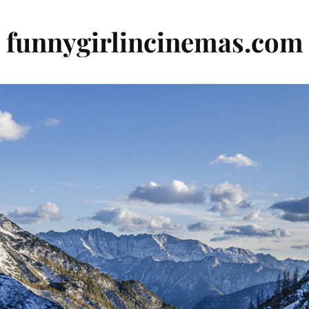
funnygirlincinemas.com