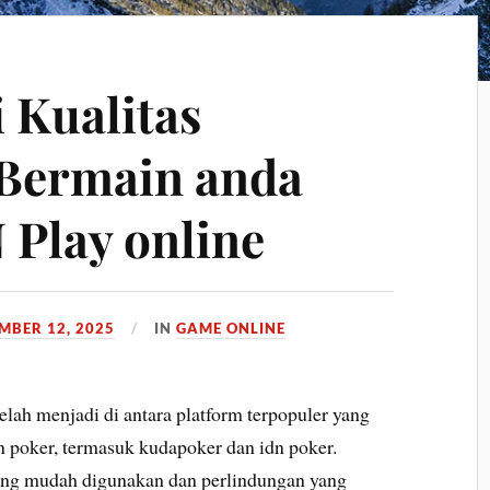
 Kualitas
Bermain anda
 Play online
MBER 12, 2025
IN
GAME ONLINE
elah menjadi di antara platform terpopuler yang
 poker, termasuk kudapoker dan idn poker.
yang mudah digunakan dan perlindungan yang