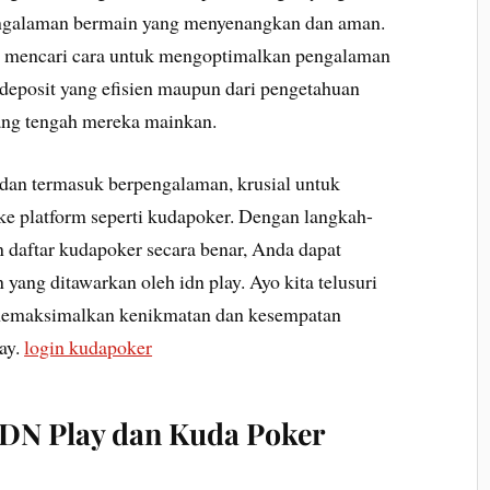
ngalaman bermain yang menyenangkan dan aman.
g mencari cara untuk mengoptimalkan pengalaman
deposit yang efisien maupun dari pengetahuan
ang tengah mereka mainkan.
 dan termasuk berpengalaman, krusial untuk
e platform seperti kudapoker. Dengan langkah-
n daftar kudapoker secara benar, Anda dapat
yang ditawarkan oleh idn play. Ayo kita telusuri
memaksimalkan kenikmatan dan kesempatan
ay.
login kudapoker
DN Play dan Kuda Poker