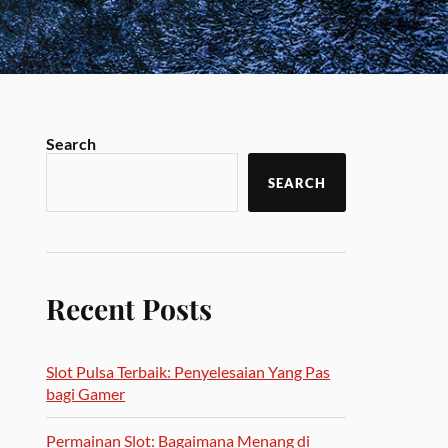
Search
SEARCH
Recent Posts
Slot Pulsa Terbaik: Penyelesaian Yang Pas
bagi Gamer
Permainan Slot: Bagaimana Menang di