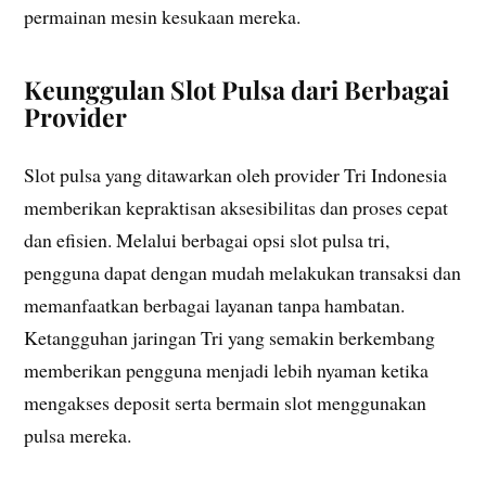
permainan mesin kesukaan mereka.
Keunggulan Slot Pulsa dari Berbagai
Provider
Slot pulsa yang ditawarkan oleh provider Tri Indonesia
memberikan kepraktisan aksesibilitas dan proses cepat
dan efisien. Melalui berbagai opsi slot pulsa tri,
pengguna dapat dengan mudah melakukan transaksi dan
memanfaatkan berbagai layanan tanpa hambatan.
Ketangguhan jaringan Tri yang semakin berkembang
memberikan pengguna menjadi lebih nyaman ketika
mengakses deposit serta bermain slot menggunakan
pulsa mereka.