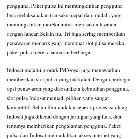
pengguna. Paket pulsa ini memungkinkan pengguna
bisa melaksanakan transaksi cepat dan mudah, yang
memungkinkan mereka untuk merasakan layanan
dengan lancar. Selain itu, Tri juga sering memberikan
penawaran menarik yang membuat slot pulsa mereka
paket pulsa mereka semakin berharga.
Indosat melalui produk IM3-nya, juga menawarkan
memberikan slot pulsa yang tak kalah. Dengan berbagai
opsi penawaran yang disesuaikan kebutuhan pengguna,
slot pulsa Indosat menjadi pilihan yang sangat
kompetitif. Selain fitur andalan seperti proses isi ulang,
Indosat juga dikenal dengan jaringan yang luas, dan
tentunya memberikan pengalaman pengguna. Paket
pulsa dari Indosat memudahkan akses internet yang