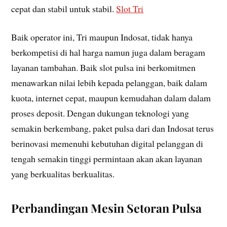
cepat dan stabil untuk stabil.
Slot Tri
Baik operator ini, Tri maupun Indosat, tidak hanya
berkompetisi di hal harga namun juga dalam beragam
layanan tambahan. Baik slot pulsa ini berkomitmen
menawarkan nilai lebih kepada pelanggan, baik dalam
kuota, internet cepat, maupun kemudahan dalam dalam
proses deposit. Dengan dukungan teknologi yang
semakin berkembang, paket pulsa dari dan Indosat terus
berinovasi memenuhi kebutuhan digital pelanggan di
tengah semakin tinggi permintaan akan akan layanan
yang berkualitas berkualitas.
Perbandingan Mesin Setoran Pulsa