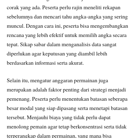
corak yang ada. Peserta perlu rajin meneliti rekapan
sebelumnya dan mencari tahu angka-angka yang sering
muncul. Dengan cara ini, peserta bisa mengembangkan
rencana yang lebih efektif untuk memilih angka secara
tepat. Sikap sabar dalam menganalisis data sangat
diperlukan agar keputusan yang diambil lebih
berdasarkan informasi serta akurat.
Selain itu, mengatur anggaran permainan juga
merupakan adalah faktor penting dari strategi menjadi
pemenang. Peserta perlu menentukan batasan seberapa
besar modal yang siap dipasang serta menetapi batasan
tersebut. Menjauhi biaya yang tidak perlu dapat
menolong pemain agar tetap berkonsentrasi serta tidak
terperangkap dalam permainan, yang mana bisa