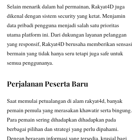
Selain menarik dalam hal permainan, Rakyat4D juga
dikenal dengan sistem security yang ketat. Menjamin
data pribadi pengguna menjadi salah satu prioritas
utama platform ini. Dari dukungan layanan pelanggan
yang responsif, Rakyat4D berusaha memberikan sensasi
bermain yang tidak hanya seru tetapi juga safe untuk
semua penggunanya.
Perjalanan Peserta Baru
Saat memulai petualangan di alam rakyat4d, banyak
pemain pemula yang merasakan khawatir serta bingung.
Para pemain sering dihadapkan dihadapkan pada
berbagai pilihan dan strategi yang perlu dipahami.
Dengan beragam informasi yang tersedia, krusial bagi