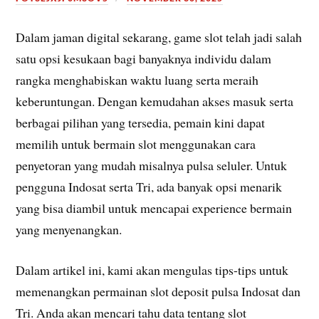
Dalam jaman digital sekarang, game slot telah jadi salah
satu opsi kesukaan bagi banyaknya individu dalam
rangka menghabiskan waktu luang serta meraih
keberuntungan. Dengan kemudahan akses masuk serta
berbagai pilihan yang tersedia, pemain kini dapat
memilih untuk bermain slot menggunakan cara
penyetoran yang mudah misalnya pulsa seluler. Untuk
pengguna Indosat serta Tri, ada banyak opsi menarik
yang bisa diambil untuk mencapai experience bermain
yang menyenangkan.
Dalam artikel ini, kami akan mengulas tips-tips untuk
memenangkan permainan slot deposit pulsa Indosat dan
Tri. Anda akan mencari tahu data tentang slot