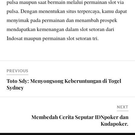
pulsa maupun saat bermain melalui permainan slot via
pulsa. Dengan menentukan situs terpercaya, kamu dapat
menyimak pada permainan dan menambah prospek
mendapatkan kemenangan dalam slot setoran dari
Indosat maupun permainan slot setoran tri.
PREVIOUS
Toto Sdy: Menyongsong Keberuntungan di Togel
Sydney
NEXT
Membedah Cerita Seputar IDNpoker dan
Kudapoker.