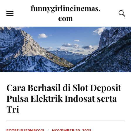
funnygirlincinemas.
com
Cara Berhasil di Slot Deposit
Pulsa Elektrik Indosat serta
Tri
FOT8EJXJF0M8OV5
NOVEMBER 30, 2025