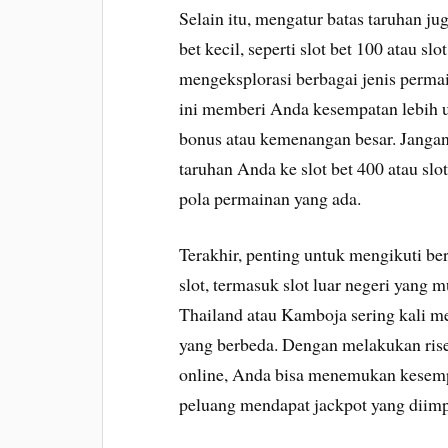
Selain itu, mengatur batas taruhan ju
bet kecil, seperti slot bet 100 atau s
mengeksplorasi berbagai jenis perma
ini memberi Anda kesempatan lebih
bonus atau kemenangan besar. Janga
taruhan Anda ke slot bet 400 atau s
pola permainan yang ada.
Terakhir, penting untuk mengikuti be
slot, termasuk slot luar negeri yang
Thailand atau Kamboja sering kali m
yang berbeda. Dengan melakukan riset,
online, Anda bisa menemukan kesemp
peluang mendapat jackpot yang diimp