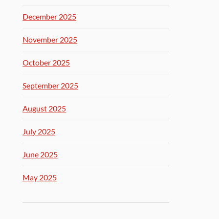
December 2025
November 2025
October 2025
September 2025
August 2025
July 2025
June 2025
May 2025