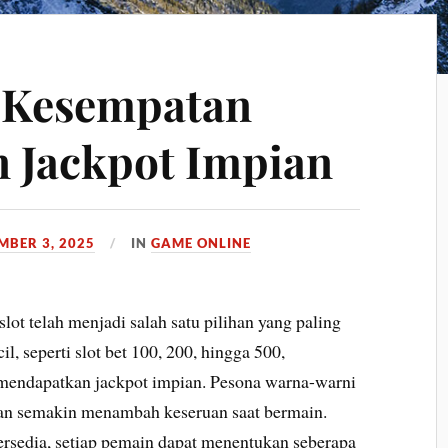
: Kesempatan
 Jackpot Impian
BER 3, 2025
IN
GAME ONLINE
lot telah menjadi salah satu pilihan yang paling
il, seperti slot bet 100, 200, hingga 500,
mendapatkan jackpot impian. Pesona warna-warni
an semakin menambah keseruan saat bermain.
ersedia, setiap pemain dapat menentukan seberapa