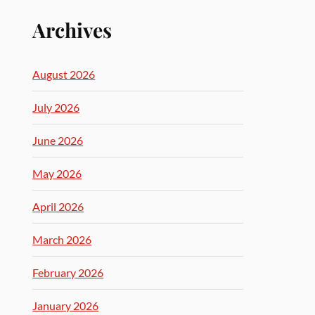
Archives
August 2026
July 2026
June 2026
May 2026
April 2026
March 2026
February 2026
January 2026