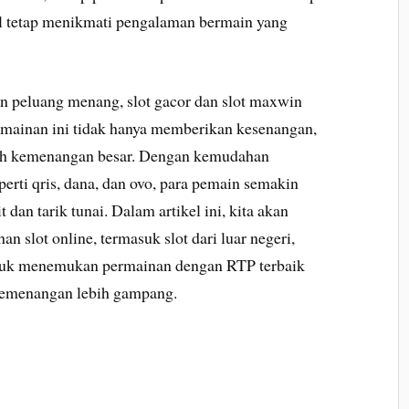
bil tetap menikmati pengalaman bermain yang
 peluang menang, slot gacor dan slot maxwin
Permainan ini tidak hanya memberikan kesenangan,
raih kemenangan besar. Dengan kemudahan
ti qris, dana, dan ovo, para pemain semakin
an tarik tunai. Dalam artikel ini, kita akan
an slot online, termasuk slot dari luar negeri,
untuk menemukan permainan dengan RTP terbaik
emenangan lebih gampang.