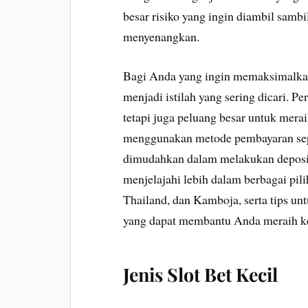
besar risiko yang ingin diambil sam
menyenangkan.
Bagi Anda yang ingin memaksimalkan
menjadi istilah yang sering dicari. 
tetapi juga peluang besar untuk me
menggunakan metode pembayaran seper
dimudahkan dalam melakukan deposit d
menjelajahi lebih dalam berbagai pilih
Thailand, dan Kamboja, serta tips 
yang dapat membantu Anda meraih k
Jenis Slot Bet Kecil