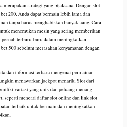
ga merupakan strategi yang bijaksana. Dengan slot
lot bet 200, Anda dapat bermain lebih lama dan
inan tanpa harus menghabiskan banyak uang. Cara
 untuk menemukan mesin yang sering memberikan
n pernah terburu-buru dalam meningkatkan
lot bet 500 sebelum merasakan kenyamanan dengan
rita dan informasi terbaru mengenai permainan
 mungkin menawarkan jackpot menarik. Slot dari
emiliki variasi yang unik dan peluang menang
 seperti mencari daftar slot online dan link slot
atan terbaik untuk bermain dan meningkatkan
ikan.