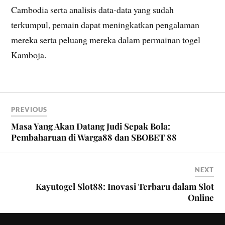
Cambodia serta analisis data-data yang sudah
terkumpul, pemain dapat meningkatkan pengalaman
mereka serta peluang mereka dalam permainan togel
Kamboja.
PREVIOUS
Masa Yang Akan Datang Judi Sepak Bola:
Pembaharuan di Warga88 dan SBOBET 88
NEXT
Kayutogel Slot88: Inovasi Terbaru dalam Slot
Online