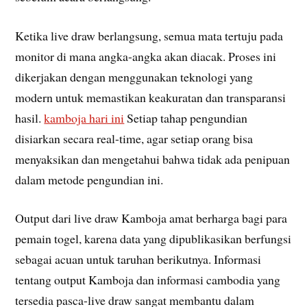
Ketika live draw berlangsung, semua mata tertuju pada
monitor di mana angka-angka akan diacak. Proses ini
dikerjakan dengan menggunakan teknologi yang
modern untuk memastikan keakuratan dan transparansi
hasil.
kamboja hari ini
Setiap tahap pengundian
disiarkan secara real-time, agar setiap orang bisa
menyaksikan dan mengetahui bahwa tidak ada penipuan
dalam metode pengundian ini.
Output dari live draw Kamboja amat berharga bagi para
pemain togel, karena data yang dipublikasikan berfungsi
sebagai acuan untuk taruhan berikutnya. Informasi
tentang output Kamboja dan informasi cambodia yang
tersedia pasca-live draw sangat membantu dalam