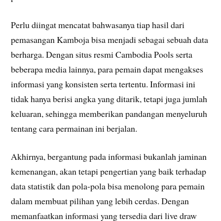
Perlu diingat mencatat bahwasanya tiap hasil dari
pemasangan Kamboja bisa menjadi sebagai sebuah data
berharga. Dengan situs resmi Cambodia Pools serta
beberapa media lainnya, para pemain dapat mengakses
informasi yang konsisten serta tertentu. Informasi ini
tidak hanya berisi angka yang ditarik, tetapi juga jumlah
keluaran, sehingga memberikan pandangan menyeluruh
tentang cara permainan ini berjalan.
Akhirnya, bergantung pada informasi bukanlah jaminan
kemenangan, akan tetapi pengertian yang baik terhadap
data statistik dan pola-pola bisa menolong para pemain
dalam membuat pilihan yang lebih cerdas. Dengan
memanfaatkan informasi yang tersedia dari live draw