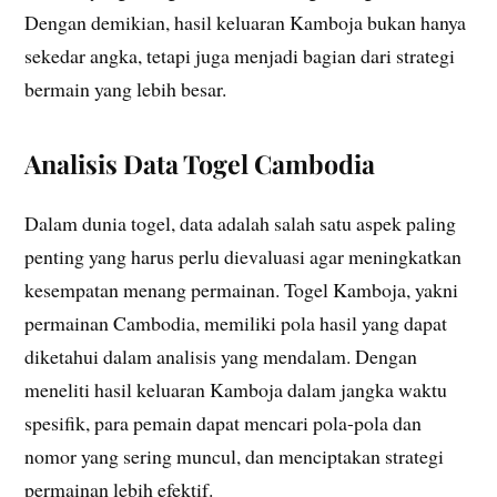
Dengan demikian, hasil keluaran Kamboja bukan hanya
sekedar angka, tetapi juga menjadi bagian dari strategi
bermain yang lebih besar.
Analisis Data Togel Cambodia
Dalam dunia togel, data adalah salah satu aspek paling
penting yang harus perlu dievaluasi agar meningkatkan
kesempatan menang permainan. Togel Kamboja, yakni
permainan Cambodia, memiliki pola hasil yang dapat
diketahui dalam analisis yang mendalam. Dengan
meneliti hasil keluaran Kamboja dalam jangka waktu
spesifik, para pemain dapat mencari pola-pola dan
nomor yang sering muncul, dan menciptakan strategi
permainan lebih efektif.