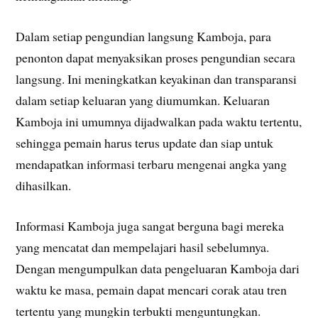
Dalam setiap pengundian langsung Kamboja, para
penonton dapat menyaksikan proses pengundian secara
langsung. Ini meningkatkan keyakinan dan transparansi
dalam setiap keluaran yang diumumkan. Keluaran
Kamboja ini umumnya dijadwalkan pada waktu tertentu,
sehingga pemain harus terus update dan siap untuk
mendapatkan informasi terbaru mengenai angka yang
dihasilkan.
Informasi Kamboja juga sangat berguna bagi mereka
yang mencatat dan mempelajari hasil sebelumnya.
Dengan mengumpulkan data pengeluaran Kamboja dari
waktu ke masa, pemain dapat mencari corak atau tren
tertentu yang mungkin terbukti menguntungkan.