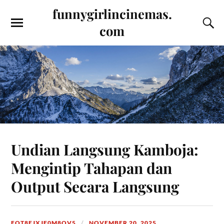
funnygirlincinemas.
com
Undian Langsung Kamboja:
Mengintip Tahapan dan
Output Secara Langsung
FOT8EJXJF0M8OV5
NOVEMBER 20, 2025