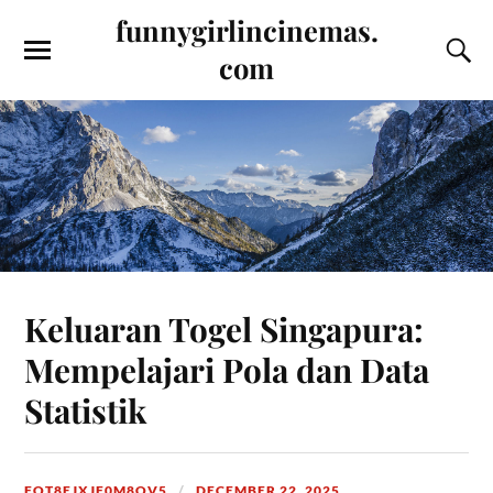
funnygirlincinemas.
com
Keluaran Togel Singapura:
Mempelajari Pola dan Data
Statistik
FOT8EJXJF0M8OV5
DECEMBER 22, 2025