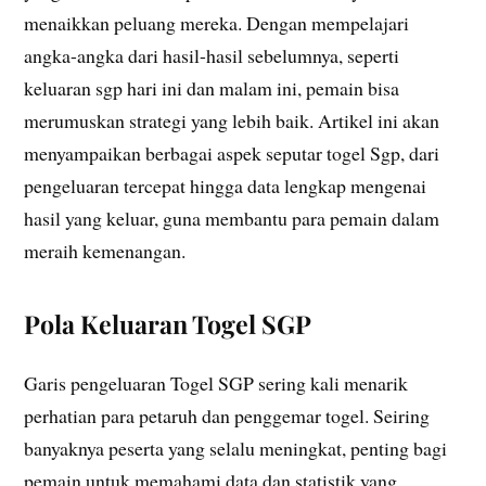
menaikkan peluang mereka. Dengan mempelajari
angka-angka dari hasil-hasil sebelumnya, seperti
keluaran sgp hari ini dan malam ini, pemain bisa
merumuskan strategi yang lebih baik. Artikel ini akan
menyampaikan berbagai aspek seputar togel Sgp, dari
pengeluaran tercepat hingga data lengkap mengenai
hasil yang keluar, guna membantu para pemain dalam
meraih kemenangan.
Pola Keluaran Togel SGP
Garis pengeluaran Togel SGP sering kali menarik
perhatian para petaruh dan penggemar togel. Seiring
banyaknya peserta yang selalu meningkat, penting bagi
pemain untuk memahami data dan statistik yang