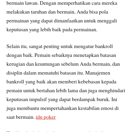
bermain lawan. Dengan memperhatikan cara mereka
melakukan taruhan dan bermain, Anda bisa pola
permainan yang dapat dimanfaatkan untuk menggali
keputusan yang lebih baik pada permainan.
Selain itu, sangat penting untuk mengatur bankroll
dengan baik. Pemain sebaiknya menetapkan batasan
kerugian dan keuntungan sebelum Anda bermain, dan
disiplin dalam mematuhi batasan itu. Manajemen
bankroll yang baik akan memberi kebebasan kepada
pemain untuk bertahan lebih lama dan juga menghindari
keputusan impulsif yang dapat berdampak buruk. Ini
juga membantu mempertahankan kestabilan emosi di
saat bermain.
idn poker