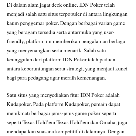
Di dalam alam jagat deck online, IDN Poker telah
menjadi salah satu situs terpopuler di antara lingkungan
kaum penggemar poker. Dengan berbagai varian game
yang beragam tersedia serta antarmuka yang user-
friendly, platform ini memberikan pengalaman berlaga
yang menyenangkan serta menarik. Salah satu
keunggulan dari platform IDN Poker ialah paduan
antara keberuntungan serta strategi, yang menjadi kunci
bagi para pedagang agar meraih kemenangan.
Satu situs yang menyediakan fitur IDN Poker adalah
Kudapoker. Pada platform Kudapoker, pemain dapat
menikmati berbagai jenis-jenis game poker seperti
seperti Texas Hold’em Texas Hold’em dan Omaha, juga
mendapatkan suasana kompetitif di dalamnya. Dengan