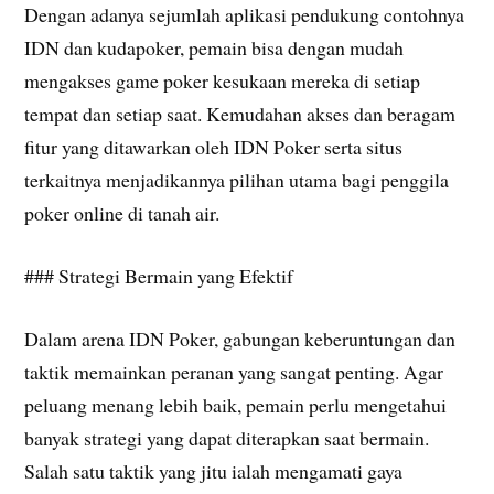
Dengan adanya sejumlah aplikasi pendukung contohnya
IDN dan kudapoker, pemain bisa dengan mudah
mengakses game poker kesukaan mereka di setiap
tempat dan setiap saat. Kemudahan akses dan beragam
fitur yang ditawarkan oleh IDN Poker serta situs
terkaitnya menjadikannya pilihan utama bagi penggila
poker online di tanah air.
### Strategi Bermain yang Efektif
Dalam arena IDN Poker, gabungan keberuntungan dan
taktik memainkan peranan yang sangat penting. Agar
peluang menang lebih baik, pemain perlu mengetahui
banyak strategi yang dapat diterapkan saat bermain.
Salah satu taktik yang jitu ialah mengamati gaya