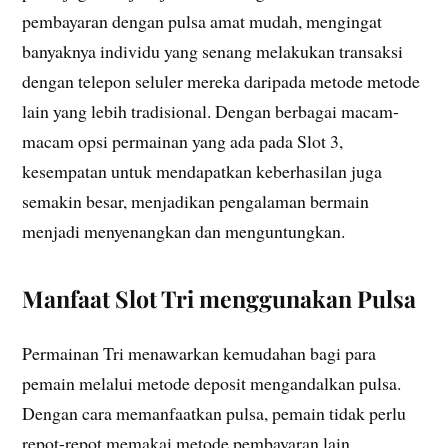
pembayaran dengan pulsa amat mudah, mengingat
banyaknya individu yang senang melakukan transaksi
dengan telepon seluler mereka daripada metode metode
lain yang lebih tradisional. Dengan berbagai macam-
macam opsi permainan yang ada pada Slot 3,
kesempatan untuk mendapatkan keberhasilan juga
semakin besar, menjadikan pengalaman bermain
menjadi menyenangkan dan menguntungkan.
Manfaat Slot Tri menggunakan Pulsa
Permainan Tri menawarkan kemudahan bagi para
pemain melalui metode deposit mengandalkan pulsa.
Dengan cara memanfaatkan pulsa, pemain tidak perlu
repot-repot memakai metode pembayaran lain