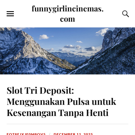
funnygirlincinemas.
com
Slot Tri Deposit:
Menggunakan Pulsa untuk
Kesenangan Tanpa Henti
FOT8EJXJF0M8OV5
DECEMBER 11, 2025