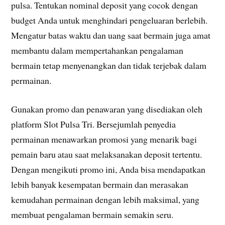
pulsa. Tentukan nominal deposit yang cocok dengan
budget Anda untuk menghindari pengeluaran berlebih.
Mengatur batas waktu dan uang saat bermain juga amat
membantu dalam mempertahankan pengalaman
bermain tetap menyenangkan dan tidak terjebak dalam
permainan.
Gunakan promo dan penawaran yang disediakan oleh
platform Slot Pulsa Tri. Bersejumlah penyedia
permainan menawarkan promosi yang menarik bagi
pemain baru atau saat melaksanakan deposit tertentu.
Dengan mengikuti promo ini, Anda bisa mendapatkan
lebih banyak kesempatan bermain dan merasakan
kemudahan permainan dengan lebih maksimal, yang
membuat pengalaman bermain semakin seru.