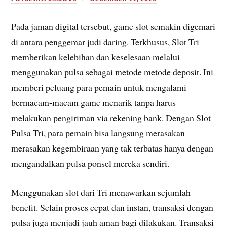
Pada jaman digital tersebut, game slot semakin digemari
di antara penggemar judi daring. Terkhusus, Slot Tri
memberikan kelebihan dan keselesaan melalui
menggunakan pulsa sebagai metode metode deposit. Ini
memberi peluang para pemain untuk mengalami
bermacam-macam game menarik tanpa harus
melakukan pengiriman via rekening bank. Dengan Slot
Pulsa Tri, para pemain bisa langsung merasakan
merasakan kegembiraan yang tak terbatas hanya dengan
mengandalkan pulsa ponsel mereka sendiri.
Menggunakan slot dari Tri menawarkan sejumlah
benefit. Selain proses cepat dan instan, transaksi dengan
pulsa juga menjadi jauh aman bagi dilakukan. Transaksi