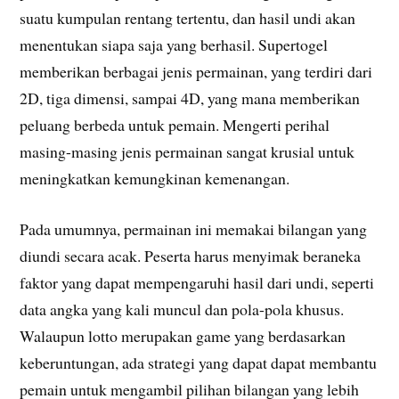
suatu kumpulan rentang tertentu, dan hasil undi akan
menentukan siapa saja yang berhasil. Supertogel
memberikan berbagai jenis permainan, yang terdiri dari
2D, tiga dimensi, sampai 4D, yang mana memberikan
peluang berbeda untuk pemain. Mengerti perihal
masing-masing jenis permainan sangat krusial untuk
meningkatkan kemungkinan kemenangan.
Pada umumnya, permainan ini memakai bilangan yang
diundi secara acak. Peserta harus menyimak beraneka
faktor yang dapat mempengaruhi hasil dari undi, seperti
data angka yang kali muncul dan pola-pola khusus.
Walaupun lotto merupakan game yang berdasarkan
keberuntungan, ada strategi yang dapat dapat membantu
pemain untuk mengambil pilihan bilangan yang lebih