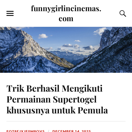
funnygirlincinemas.
com
Trik Berhasil Mengikuti
Permainan Supertogel
khususnya untuk Pemula
FOT8EJXJF0M8OV5
DECEMBER 14, 2025