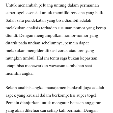
Untuk menambah peluang untung dalam permainan
supertogel, esensial untuk memiliki rencana yang baik.
Salah satu pendekatan yang bisa diambil adalah
melakukan analisis terhadap susunan nomor yang kerap
diundi. Dengan mengumpulkan nomor-nomor yang
ditarik pada undian sebelumnya, pemain dapat
melakukan mengidentifikasi corak atau tren yang
mungkin timbul. Hal ini tentu saja bukan kepastian,
tetapi bisa menawarkan wawasan tambahan saat
memilih angka.
Selain analisis angka, manajemen bankroll juga adalah
aspek yang krusial dalam berkompetisi super togel.
Pemain dianjurkan untuk mengatur batasan anggaran
yang akan dikeluarkan setiap kali bermain. Dengan