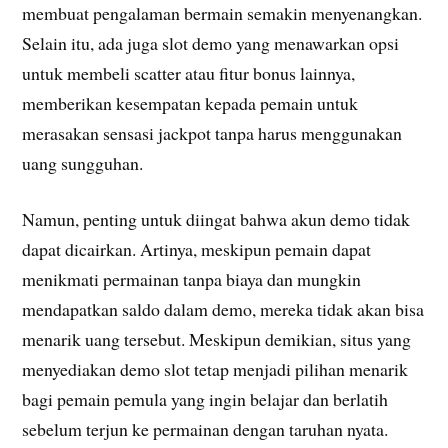
membuat pengalaman bermain semakin menyenangkan.
Selain itu, ada juga slot demo yang menawarkan opsi
untuk membeli scatter atau fitur bonus lainnya,
memberikan kesempatan kepada pemain untuk
merasakan sensasi jackpot tanpa harus menggunakan
uang sungguhan.
Namun, penting untuk diingat bahwa akun demo tidak
dapat dicairkan. Artinya, meskipun pemain dapat
menikmati permainan tanpa biaya dan mungkin
mendapatkan saldo dalam demo, mereka tidak akan bisa
menarik uang tersebut. Meskipun demikian, situs yang
menyediakan demo slot tetap menjadi pilihan menarik
bagi pemain pemula yang ingin belajar dan berlatih
sebelum terjun ke permainan dengan taruhan nyata.