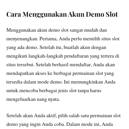
Cara Menggunakan Akun Demo Slot
Menggunakan akun demo slot sangat mudah dan
menyenangkan. Pertama, Anda perlu memilih situs slot
yang ada demo. Setelah itu, buatlah akun dengan
mengikuti langkah-langkah pendaftaran yang tertera di
situs tersebut. Setelah berhasil mendaftar, Anda akan
mendapatkan akses ke berbagai permainan slot yang
tersedia dalam mode demo. Ini memungkinkan Anda
untuk mencoba berbagai jenis slot tanpa harus
mengeluarkan uang nyata.
Setelah akun Anda aktif, pilih salah satu permainan slot
demo yang ingin Anda coba. Dalam mode ini, Anda