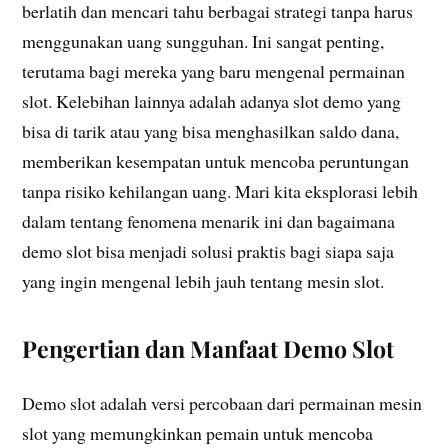
berlatih dan mencari tahu berbagai strategi tanpa harus
menggunakan uang sungguhan. Ini sangat penting,
terutama bagi mereka yang baru mengenal permainan
slot. Kelebihan lainnya adalah adanya slot demo yang
bisa di tarik atau yang bisa menghasilkan saldo dana,
memberikan kesempatan untuk mencoba peruntungan
tanpa risiko kehilangan uang. Mari kita eksplorasi lebih
dalam tentang fenomena menarik ini dan bagaimana
demo slot bisa menjadi solusi praktis bagi siapa saja
yang ingin mengenal lebih jauh tentang mesin slot.
Pengertian dan Manfaat Demo Slot
Demo slot adalah versi percobaan dari permainan mesin
slot yang memungkinkan pemain untuk mencoba