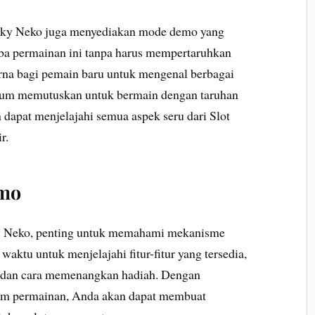
ucky Neko juga menyediakan mode demo yang
 permainan ini tanpa harus mempertaruhkan
urna bagi pemain baru untuk mengenal berbagai
lum memutuskan untuk bermain dengan taruhan
dapat menjelajahi semua aspek seru dari Slot
r.
emo
ky Neko, penting untuk memahami mekanisme
aktu untuk menjelajahi fitur-fitur yang tersedia,
is, dan cara memenangkan hadiah. Dengan
lam permainan, Anda akan dapat membuat