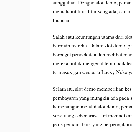
sungguhan. Dengan slot demo, pemai
memahami fitur-fitur yang ada, dan 
finansial.
Salah satu keuntungan utama dari slo
bermain mereka. Dalam slot demo, p
berbagai pendekatan dan melihat man
mereka untuk mengenal lebih baik t
termasuk game seperti Lucky Neko ya
Selain itu, slot demo memberikan ke
pembayaran yang mungkin ada pada s
kemenangan melalui slot demo, pemain
versi uang sebenarnya. Ini menjadika
jenis pemain, baik yang berpengalam