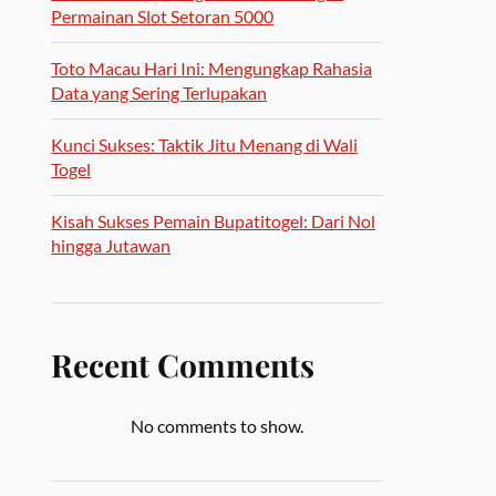
Permainan Slot Setoran 5000
Toto Macau Hari Ini: Mengungkap Rahasia
Data yang Sering Terlupakan
Kunci Sukses: Taktik Jitu Menang di Wali
Togel
Kisah Sukses Pemain Bupatitogel: Dari Nol
hingga Jutawan
Recent Comments
No comments to show.