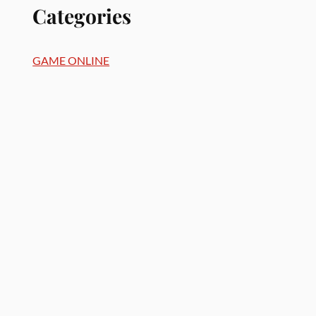
Categories
GAME ONLINE