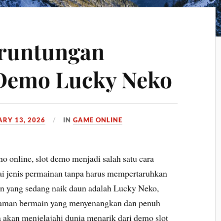
eruntungan
 Demo Lucky Neko
RY 13, 2026
IN
GAME ONLINE
 online, slot demo menjadi salah satu cara
ai jenis permainan tanpa harus mempertaruhkan
n yang sedang naik daun adalah Lucky Neko,
laman bermain yang menyenangkan dan penuh
a akan menjelajahi dunia menarik dari demo slot