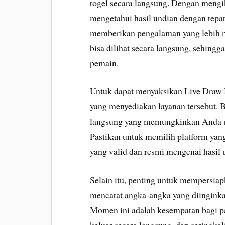
togel secara langsung. Dengan mengik
mengetahui hasil undian dengan tepat
memberikan pengalaman yang lebih 
bisa dilihat secara langsung, sehin
pemain.
Untuk dapat menyaksikan Live Draw 
yang menyediakan layanan tersebut. 
langsung yang memungkinkan Anda unt
Pastikan untuk memilih platform yan
yang valid dan resmi mengenai hasil 
Selain itu, penting untuk mempersiap
mencatat angka-angka yang diinginka
Momen ini adalah kesempatan bagi p