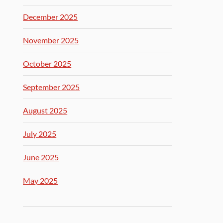
December 2025
November 2025
October 2025
September 2025
August 2025
July 2025
June 2025
May 2025