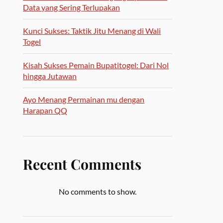
Data yang Sering Terlupakan
Kunci Sukses: Taktik Jitu Menang di Wali
Togel
Kisah Sukses Pemain Bupatitogel: Dari Nol
hingga Jutawan
Ayo Menang Permainan mu dengan
Harapan QQ
Recent Comments
No comments to show.