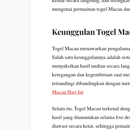
keluar secara langsung, dan seringkal
mengenai permainan togel Macau dan 
Keunggulan Togel Ma
Togel Macau menawarkan pengalaman
Salah satu keunggulannya adalah si
menyaksikan hasil undian secara lan
ketegangan dan kegembiraan saat men
tertandingi dibandingkan dengan met
Macau Hari Ini
Selain itu, Togel Macau terkenal deng
hasil yang diumumkan selama live dr
diawasi secara ketat, sehingga pemain