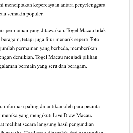
ni menciptakan kepercayaan antara penyelenggara
au semakin populer.
nis permainan yang ditawarkan. Togel Macau tidak
eragam, tetapi juga fitur menarik seperti Toto
ejumlah permainan yang berbeda, memberikan
ngan demikian, Togel Macau menjadi pilihan
galaman bermain yang seru dan beragam.
tu informasi paling dinantikan oleh para pecinta
tuk mereka yang mengikuti Live Draw Macau.
pat melihat secara langsung hasil pengundian
b mereka. Hasil yang diperoleh dari pengundian