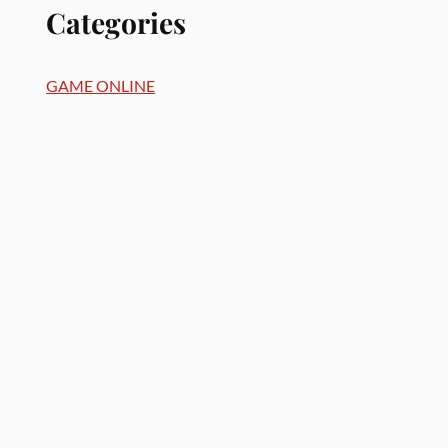
Categories
GAME ONLINE