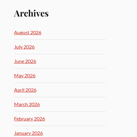
Archives
August 2026
July 2026
June 2026
May 2026
April 2026
March 2026
February 2026
January 2026