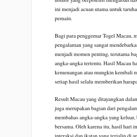
ini menjadi acuan utama untuk taruha
pemain.
Bagi para penggemar Togel Macau, m
pengalaman yang sangat mendebarkan
menjadi momen penting, terutama ba
angka-angka tertentu. Hasil Macau h
kemenangan atau mungkin kembali me
setiap hasil selalu memberikan harap
Result Macau yang ditayangkan dalam
juga merupakan bagian dari pengala
membahas angka-angka yang keluar, 
bersama. Oleh karena itu, hasil hari i
interaksi dan ikatan yang terjalin di