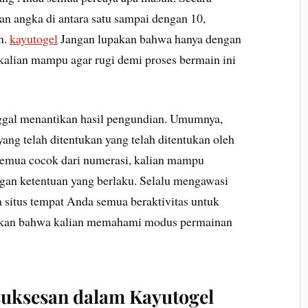
 angka di antara satu sampai dengan 10,
n.
kayutogel
Jangan lupakan bahwa hanya dengan
alian mampu agar rugi demi proses bermain ini
nggal menantikan hasil pengundian. Umumnya,
g telah ditentukan yang telah ditentukan oleh
 semua cocok dari numerasi, kalian mampu
gan ketentuan yang berlaku. Selalu mengawasi
a situs tempat Anda semua beraktivitas untuk
ikan bahwa kalian memahami modus permainan
suksesan dalam Kayutogel