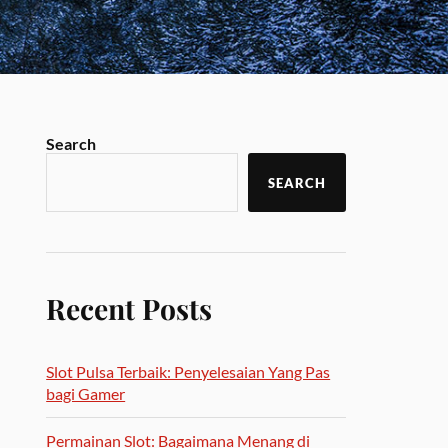
Search
SEARCH
Recent Posts
Slot Pulsa Terbaik: Penyelesaian Yang Pas
bagi Gamer
Permainan Slot: Bagaimana Menang di