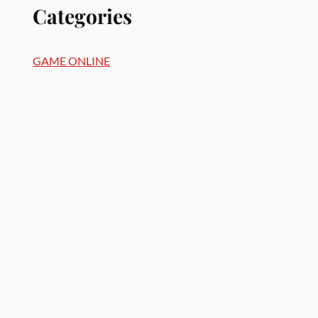
Categories
GAME ONLINE