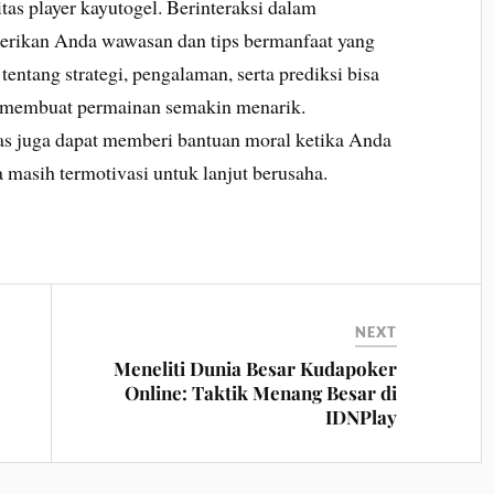
as player kayutogel. Berinteraksi dalam
rikan Anda wawasan dan tips bermanfaat yang
entang strategi, pengalaman, serta prediksi bisa
 membuat permainan semakin menarik.
 juga dapat memberi bantuan moral ketika Anda
masih termotivasi untuk lanjut berusaha.
NEXT
Meneliti Dunia Besar Kudapoker
Online: Taktik Menang Besar di
IDNPlay