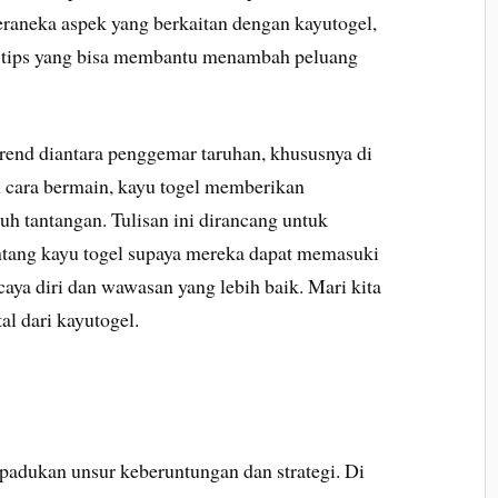
beraneka aspek yang berkaitan dengan kayutogel,
rta tips yang bisa membantu menambah peluang
rend diantara penggemar taruhan, khususnya di
n cara bermain, kayu togel memberikan
h tantangan. Tulisan ini dirancang untuk
ntang kayu togel supaya mereka dapat memasuki
caya diri dan wawasan yang lebih baik. Mari kita
l dari kayutogel.
adukan unsur keberuntungan dan strategi. Di