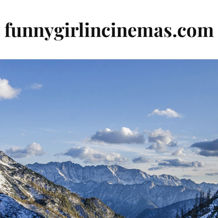
funnygirlincinemas.com