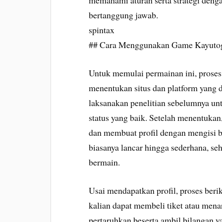
memahami aturan serta strategi denga
bertanggung jawab.
spintax
## Cara Menggunakan Game Kayuto
Untuk memulai permainan ini, proses
menentukan situs dan platform yang d
laksanakan penelitian sebelumnya u
status yang baik. Setelah menentuka
dan membuat profil dengan mengisi b
biasanya lancar hingga sederhana, 
bermain.
Usai mendapatkan profil, proses ber
kalian dapat membeli tiket atau mena
pertaruhkan beserta ambil bilangan 