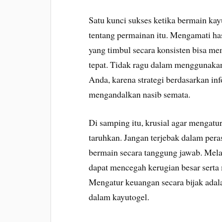
Satu kunci sukses ketika bermain kay
tentang permainan itu. Mengamati ha
yang timbul secara konsisten bisa m
tepat. Tidak ragu dalam menggunaka
Anda, karena strategi berdasarkan inf
mengandalkan nasib semata.
Di samping itu, krusial agar mengat
taruhkan. Jangan terjebak dalam peras
bermain secara tanggung jawab. Melal
dapat mencegah kerugian besar serta
Mengatur keuangan secara bijak adal
dalam kayutogel.