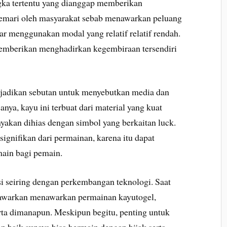
ka tertentu yang dianggap memberikan
gemari oleh masyarakat sebab menawarkan peluang
 menggunakan modal yang relatif relatif rendah.
 memberikan menghadirkan kegembiraan tersendiri
ap dijadikan sebutan untuk menyebutkan media dan
nya, kayu ini terbuat dari material yang kuat
yakan dihias dengan simbol yang berkaitan luck.
gnifikan dari permainan, karena itu dapat
ain bagi pemain.
si seiring dengan perkembangan teknologi. Saat
enawarkan menawarkan permainan kayutogel,
ta dimanapun. Meskipun begitu, penting untuk