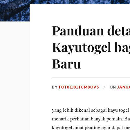
Panduan deta
Kayutogel ba
Baru
BY
FOT8EJXJF0M8OV5
ON
JANUA
yang lebih dikenal sebagai kayu tog
menarik perhatian banyak pemain. Ba
kayutogel amat penting agar dapat me