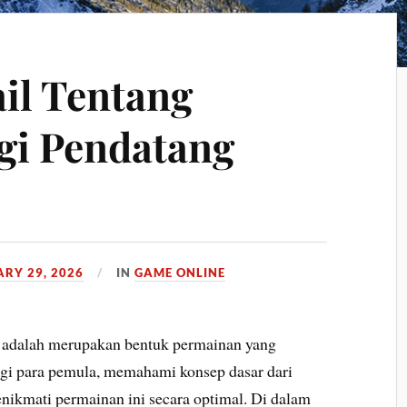
il Tentang
gi Pendatang
RY 29, 2026
IN
GAME ONLINE
el adalah merupakan bentuk permainan yang
gi para pemula, memahami konsep dasar dari
nikmati permainan ini secara optimal. Di dalam