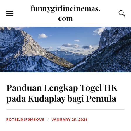
funnygirlincinemas.
com
Panduan Lengkap Togel HK
pada Kudaplay bagi Pemula
FOT8EJXJF0M8OV5
JANUARY 25, 2026