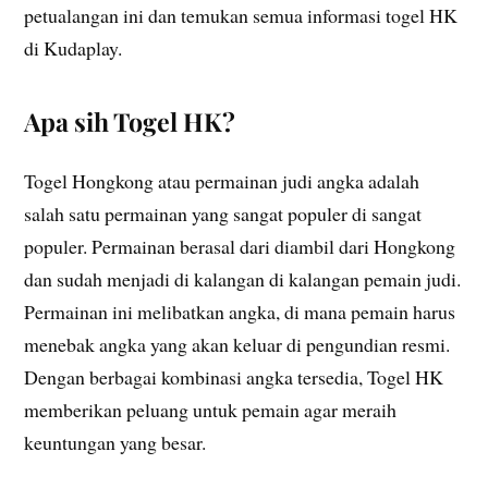
petualangan ini dan temukan semua informasi togel HK
di Kudaplay.
Apa sih Togel HK?
Togel Hongkong atau permainan judi angka adalah
salah satu permainan yang sangat populer di sangat
populer. Permainan berasal dari diambil dari Hongkong
dan sudah menjadi di kalangan di kalangan pemain judi.
Permainan ini melibatkan angka, di mana pemain harus
menebak angka yang akan keluar di pengundian resmi.
Dengan berbagai kombinasi angka tersedia, Togel HK
memberikan peluang untuk pemain agar meraih
keuntungan yang besar.