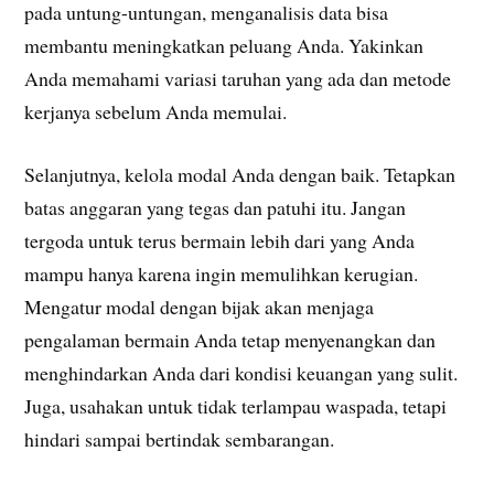
pada untung-untungan, menganalisis data bisa
membantu meningkatkan peluang Anda. Yakinkan
Anda memahami variasi taruhan yang ada dan metode
kerjanya sebelum Anda memulai.
Selanjutnya, kelola modal Anda dengan baik. Tetapkan
batas anggaran yang tegas dan patuhi itu. Jangan
tergoda untuk terus bermain lebih dari yang Anda
mampu hanya karena ingin memulihkan kerugian.
Mengatur modal dengan bijak akan menjaga
pengalaman bermain Anda tetap menyenangkan dan
menghindarkan Anda dari kondisi keuangan yang sulit.
Juga, usahakan untuk tidak terlampau waspada, tetapi
hindari sampai bertindak sembarangan.