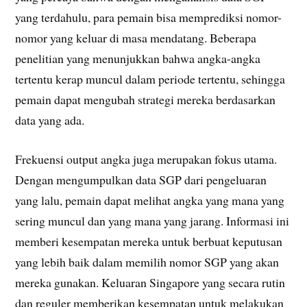
yang terdahulu, para pemain bisa memprediksi nomor-
nomor yang keluar di masa mendatang. Beberapa
penelitian yang menunjukkan bahwa angka-angka
tertentu kerap muncul dalam periode tertentu, sehingga
pemain dapat mengubah strategi mereka berdasarkan
data yang ada.
Frekuensi output angka juga merupakan fokus utama.
Dengan mengumpulkan data SGP dari pengeluaran
yang lalu, pemain dapat melihat angka yang mana yang
sering muncul dan yang mana yang jarang. Informasi ini
memberi kesempatan mereka untuk berbuat keputusan
yang lebih baik dalam memilih nomor SGP yang akan
mereka gunakan. Keluaran Singapore yang secara rutin
dan reguler memberikan kesempatan untuk melakukan