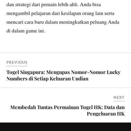
dan strategi dari pemain lebih ahli. Anda bisa
mengambil pelajaran dari kesilapan orang lain serta
mencari cara baru dalam meningkatkan peluang Anda
di dalam game ini.
PREVIOUS
Togel Singapura: Mengupas Nomor-Nomor Lucky
Numbers di Setiap Keluaran Undian
NEXT
Membedah Tuntas Permainan Togel HK: Data dan
Pengeluaran HK