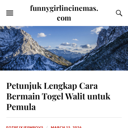
funnygirlincinemas.
com
Petunjuk Lengkap Cara
Bermain Togel Walit untuk
Pemula
FOT8EJXJF0M8OV5
MARCH 15, 2026