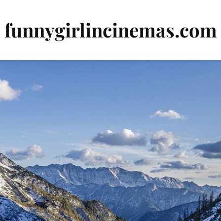
funnygirlincinemas.com