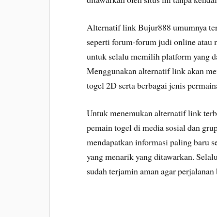
Alternatif link Bujur888 umumnya ter
seperti forum-forum judi online atau
untuk selalu memilih platform yang dan
Menggunakan alternatif link akan m
togel 2D serta berbagai jenis permain
Untuk menemukan alternatif link ter
pemain togel di media sosial dan grup
mendapatkan informasi paling baru s
yang menarik yang ditawarkan. Selal
sudah terjamin aman agar perjalanan