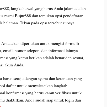
888, langkah awal yang harus Anda jalani adalah
us resmi Bujur888 dan temukan opsi pendaftaran
ak halaman. Tekan pada opsi tersebut supaya
 Anda akan diperlukan untuk mengisi formulir
, email, nomor telepon, dan informasi lainnya
rmasi yang kamu berikan adalah benar dan sesuai,
asi akun Anda.
 harus setuju dengan syarat dan ketentuan yang
mbol daftar untuk menyelesaikan langkah
il konfirmasi yang harus kamu verifikasi untuk
mu diaktifkan, Anda sudah siap untuk login dan