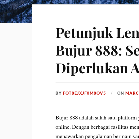
Petunjuk Len
Bujur 888: S
Diperlukan 
BY
FOT8EJXJF0M8OV5
ON
MARCH
Bujur 888 adalah salah satu platform 
online. Dengan berbagai fasilitas me
menawarkan pengalaman bermain ya