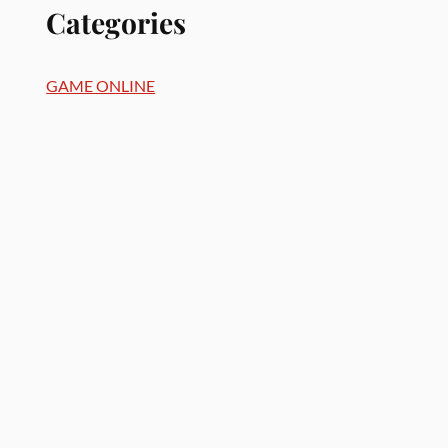
Categories
GAME ONLINE