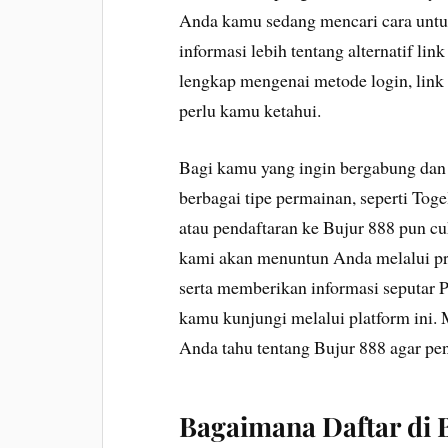
Anda kamu sedang mencari cara unt
informasi lebih tentang alternatif lin
lengkap mengenai metode login, link r
perlu kamu ketahui.
Bagi kamu yang ingin bergabung dan 
berbagai tipe permainan, seperti Tog
atau pendaftaran ke Bujur 888 pun c
kami akan menuntun Anda melalui pr
serta memberikan informasi seputar P
kamu kunjungi melalui platform ini. 
Anda tahu tentang Bujur 888 agar p
Bagaimana Daftar di 