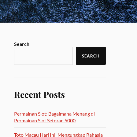
Search
SEARCH
Recent Posts
Permainan Slot: Bagaimana Menang di
Permainan Slot Setoran 5000
Toto Macau Hari Ini: Mengungkap Rahasia