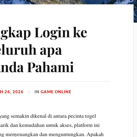
gkap Login ke
eluruh apa
Anda Pahami
 26, 2026
IN
GAME ONLINE
yang semakin dikenal di antara pecinta togel
narik dan kemudahan untuk akses, platform ini
ng menyenangkan dan menguntungkan. Apakah