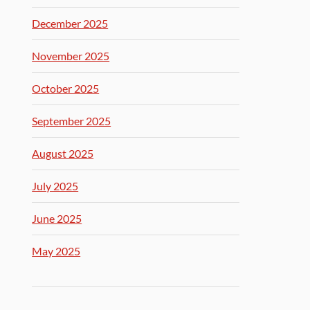
December 2025
November 2025
October 2025
September 2025
August 2025
July 2025
June 2025
May 2025