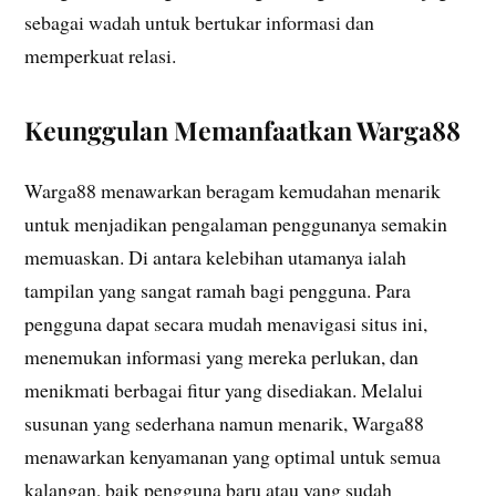
sebagai wadah untuk bertukar informasi dan
memperkuat relasi.
Keunggulan Memanfaatkan Warga88
Warga88 menawarkan beragam kemudahan menarik
untuk menjadikan pengalaman penggunanya semakin
memuaskan. Di antara kelebihan utamanya ialah
tampilan yang sangat ramah bagi pengguna. Para
pengguna dapat secara mudah menavigasi situs ini,
menemukan informasi yang mereka perlukan, dan
menikmati berbagai fitur yang disediakan. Melalui
susunan yang sederhana namun menarik, Warga88
menawarkan kenyamanan yang optimal untuk semua
kalangan, baik pengguna baru atau yang sudah