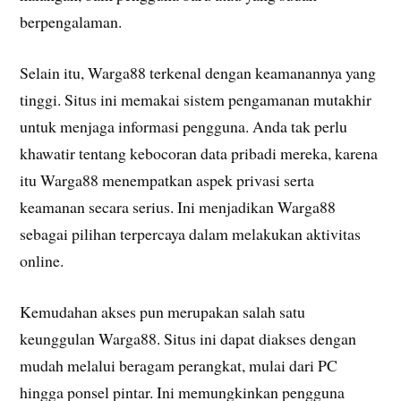
berpengalaman.
Selain itu, Warga88 terkenal dengan keamanannya yang
tinggi. Situs ini memakai sistem pengamanan mutakhir
untuk menjaga informasi pengguna. Anda tak perlu
khawatir tentang kebocoran data pribadi mereka, karena
itu Warga88 menempatkan aspek privasi serta
keamanan secara serius. Ini menjadikan Warga88
sebagai pilihan terpercaya dalam melakukan aktivitas
online.
Kemudahan akses pun merupakan salah satu
keunggulan Warga88. Situs ini dapat diakses dengan
mudah melalui beragam perangkat, mulai dari PC
hingga ponsel pintar. Ini memungkinkan pengguna