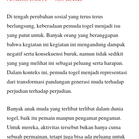
Di tengah perubahan sosial yang terus terus
berlangsung, keberadaan pemuda togel menjadi isu
yang patut untuk. Banyak orang yang beranggapan
bahwa kegiatan ini kegiatan ini mengandung dampak
negatif serta konsekuensi buruk, namun tidak sedikit
yang yang melihat ini sebagai peluang serta harapan.
Dalam konteks ini, pemuda togel menjadi representasi
dari transformasi pandangan generasi muda terhadap
perjudian terhadap perjudian.
Banyak anak muda yang terlibat terlibat dalam dunia
togel, baik itu pemain maupun pengamat pengamat.
Untuk mereka, aktivitas tersebut bukan hanya cuma
sebuah permainan, tetapi juga bisa ada peluang untuk