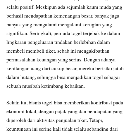
selalu positif. Meskipun ada sejumlah kaum muda yang
berhasil mendapatkan kemenangan besar, banyak juga
banyak yang mengalami mengalami kerugian yang
signifikan. Seringkali, pemuda togel terjebak ke dalam
lingkaran pengeluaran tindakan berlebihan dalam
membeli membeli tiket, sebab ini mengakibatkan
permasalahan keuangan yang serius. Dengan adanya
kehilangan uang dari cukup besar, mereka berisiko jatuh
dalam hutang, sehingga bisa menjadikan togel sebagai
sebuah musibah ketimbang kebaikan.
Selain itu, bisnis togel bisa memberikan kontribusi pada
ekonomi lokal, dengan pajak yang dan pendapatan yang
diperoleh dari aktivitas penjualan tiket. Tetapi,
keuntungan ini sering kali tidak selalu sebanding dari