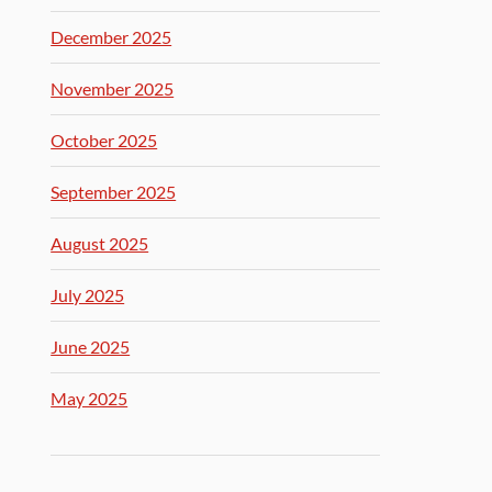
December 2025
November 2025
October 2025
September 2025
August 2025
July 2025
June 2025
May 2025