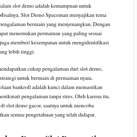
k dalam slot demo adalah kemampuan untuk
. Misalnya, Slot Demo Spaceman menyajikan tema
 pengalaman bermain yang menyenangkan. Dengan
apat menemukan permainan yang paling sesuai
i juga memberi kesempatan untuk mengidentifikasi
ng lebih tinggi.
mendapatkan cukup pengalaman dari slot demo,
strategi untuk bermain di permainan nyata.
laan bankroll adalah kunci dalam memastikan
enikmati pengalaman tanpa stres. Oleh karena itu,
di slot demo gacor, saatnya untuk mencoba
an semua pengetahuan yang telah didapat.