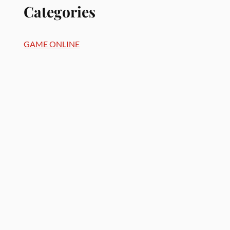
Categories
GAME ONLINE