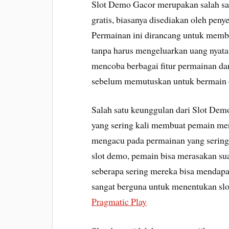
Slot Demo Gacor merupakan salah satu
gratis, biasanya disediakan oleh peny
Permainan ini dirancang untuk mem
tanpa harus mengeluarkan uang nyata
mencoba berbagai fitur permainan da
sebelum memutuskan untuk bermain 
Salah satu keunggulan dari Slot Demo
yang sering kali membuat pemain mera
mengacu pada permainan yang serin
slot demo, pemain bisa merasakan su
seberapa sering mereka bisa mendapat
sangat berguna untuk menentukan sl
Pragmatic Play