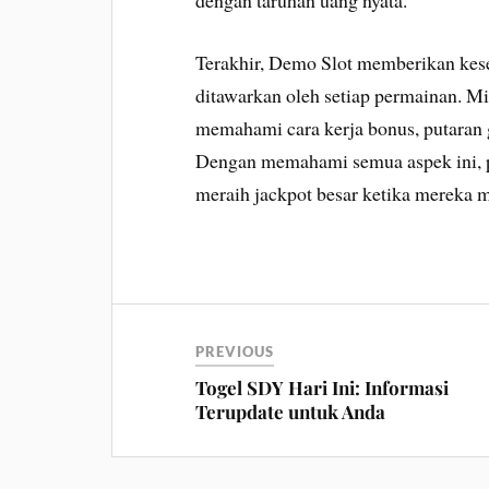
Terakhir, Demo Slot memberikan kese
ditawarkan oleh setiap permainan. M
memahami cara kerja bonus, putaran g
Dengan memahami semua aspek ini, p
meraih jackpot besar ketika mereka m
PREVIOUS
Togel SDY Hari Ini: Informasi
Terupdate untuk Anda