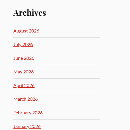
Archives
August 2026
July 2026
June 2026
May 2026
April 2026
March 2026
February 2026
January 2026