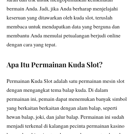
bermain Anda. Jadi, jika Anda berharap menjelajahi
keseruan yang ditawarkan oleh kuda slot, teruslah
membaca untuk mendapatkan data yang berguna dan
membantu Anda memulai petualangan berjudi online
dengan cara yang tepat.
Apa Itu Permainan Kuda Slot?
Permainan Kuda Slot adalah satu permainan mesin slot
dengan mengangkat tema balap kuda. Di dalam
permainan ini, pemain dapat menemukan banyak simbol
yang berkaitan berkaitan dengan alam balap, seperti
hewan balap, joki, dan jalur balap. Permainan ini sudah
menjadi terkenal di kalangan pecinta permainan kasino