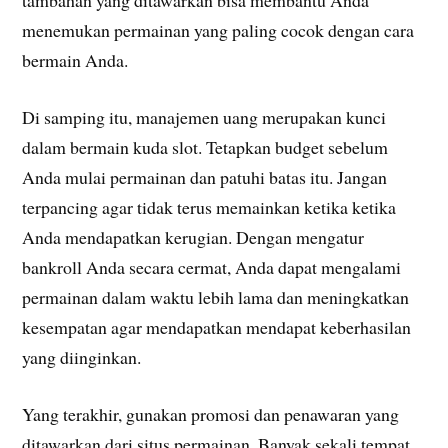
tambahan yang ditawarkan bisa membantu Anda
menemukan permainan yang paling cocok dengan cara
bermain Anda.
Di samping itu, manajemen uang merupakan kunci
dalam bermain kuda slot. Tetapkan budget sebelum
Anda mulai permainan dan patuhi batas itu. Jangan
terpancing agar tidak terus memainkan ketika ketika
Anda mendapatkan kerugian. Dengan mengatur
bankroll Anda secara cermat, Anda dapat mengalami
permainan dalam waktu lebih lama dan meningkatkan
kesempatan agar mendapatkan mendapat keberhasilan
yang diinginkan.
Yang terakhir, gunakan promosi dan penawaran yang
ditawarkan dari situs permainan. Banyak sekali tempat