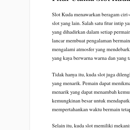
Slot Kuda menawarkan beragam ciri-
slot yang lain. Salah satu fitur intip 
yang dihadirkan dalam setiap permain
lancar membuat pengalaman bermain
mengalami atmosfer yang mendebark
yang kaya berwarna warna dan yang t
Tidak hanya itu, kuda slot juga dile
yang menarik. Pemain dapat menikmati
menarik yang dapat menambah kemung
kemungkinan besar untuk mendapatka
mempertahankan waktu bermain tetap 
Selain itu, kuda slot memiliki mekan