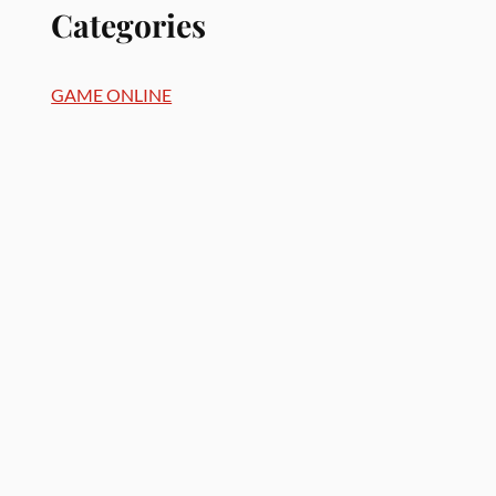
Categories
GAME ONLINE