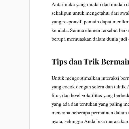
Antarmuka yang mudah dan mudah d
sekalipun untuk mengetahui dari awal
yang responsif, pemain dapat menik
kendala. Semua elemen tersebut ber
berupa memuaskan dalam dunia judi 
Tips dan Trik Bermai
Untuk mengoptimalkan interaksi berm
yang cocok dengan selera dan taktik 
fitur, dan level volatilitas yang ber
yang ada dan tentukan yang paling me
mencoba beberapa permainan dalam
nyata, sehingga Anda bisa merasaka