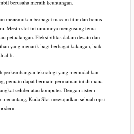
bil berusaha meraih keuntungan.
akan menemukan berbagai macam fitur dan bonus
ru. Mesin slot ini umumnya mengusung tema
 atau petualangan. Fleksibilitas dalam desain dan
han yang menarik bagi berbagai kalangan, baik
h ahli.
leh perkembangan teknologi yang memudahkan
ang, pemain dapat bermain permainan ini di mana
ngkat seluler atau komputer. Dengan sistem
ap menantang, Kuda Slot mewujudkan sebuah opsi
modern.
a