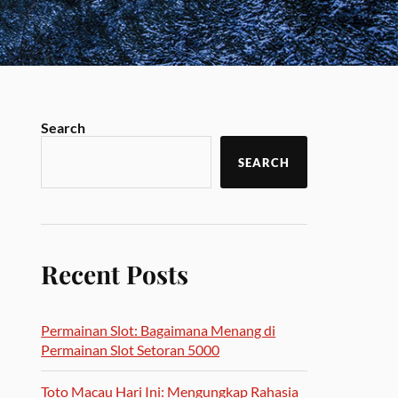
Search
SEARCH
Recent Posts
Permainan Slot: Bagaimana Menang di
Permainan Slot Setoran 5000
Toto Macau Hari Ini: Mengungkap Rahasia