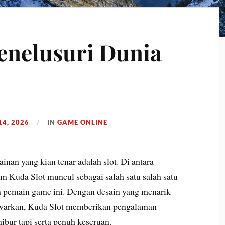
enelusuri Dunia
14, 2026
IN
GAME ONLINE
inan yang kian tenar adalah slot. Di antara
orm Kuda Slot muncul sebagai salah satu salah satu
n pemain game ini. Dengan desain yang menarik
awarkan, Kuda Slot memberikan pengalaman
bur tapi serta penuh keseruan.