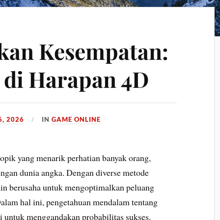
kan Kesempatan:
a di Harapan 4D
6, 2026
IN
GAME ONLINE
 topik yang menarik perhatian banyak orang,
dengan dunia angka. Dengan diverse metode
in berusaha untuk mengoptimalkan peluang
lam hal ini, pengetahuan mendalam tentang
ci untuk menggandakan probabilitas sukses.