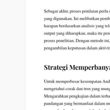
Sebagai akhir, proses penilaian perlu
yang digunakan. Ini melibatkan pemb
harapan berdasarkan analisis yang te
output yang diharapkan, maka itu pe
proses penelitian. Dengan metode in
pengambilan keputusan dalam aktivi
Strategi Memperbany
Untuk memperbesar kesempatan Anda 
mengetahui corak dan tren yang mung
Mengarahkan pengkajian dalam terha
pandangan yang bermanfaat dalam me