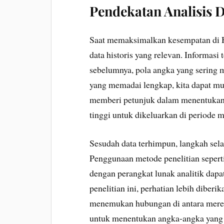
Pendekatan Analisis 
Saat memaksimalkan kesempatan di 
data historis yang relevan. Informasi t
sebelumnya, pola angka yang sering m
yang memadai lengkap, kita dapat mu
memberi petunjuk dalam menentuka
tinggi untuk dikeluarkan di periode 
Sesudah data terhimpun, langkah selan
Penggunaan metode penelitian seperti 
dengan perangkat lunak analitik da
penelitian ini, perhatian lebih dibe
menemukan hubungan di antara mereka
untuk menentukan angka-angka yang p