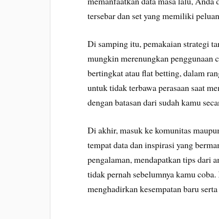
memanfaatkan data masa lalu, Anda 
tersebar dan set yang memiliki peluan
Di samping itu, pemakaian strategi t
mungkin merenungkan penggunaan car
bertingkat atau flat betting, dalam r
untuk tidak terbawa perasaan saat mem
dengan batasan dari sudah kamu secar
Di akhir, masuk ke komunitas maupu
tempat data dan inspirasi yang berma
pengalaman, mendapatkan tips dari an
tidak pernah sebelumnya kamu coba.
menghadirkan kesempatan baru serta