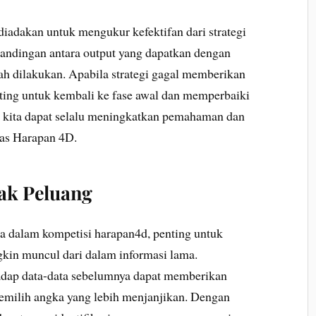
 diadakan untuk mengukur kefektifan dari strategi
andingan antara output yang dapatkan dengan
lah dilakukan. Apabila strategi gagal memberikan
nting untuk kembali ke fase awal dan memperbaiki
i, kita dapat selalu meningkatkan pemahaman dan
tas Harapan 4D.
ak Peluang
dalam kompetisi harapan4d, penting untuk
kin muncul dari dalam informasi lama.
dap data-data sebelumnya dapat memberikan
milih angka yang lebih menjanjikan. Dengan