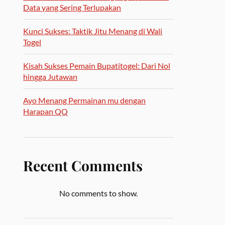
Data yang Sering Terlupakan
Kunci Sukses: Taktik Jitu Menang di Wali
Togel
Kisah Sukses Pemain Bupatitogel: Dari Nol
hingga Jutawan
Ayo Menang Permainan mu dengan
Harapan QQ
Recent Comments
No comments to show.