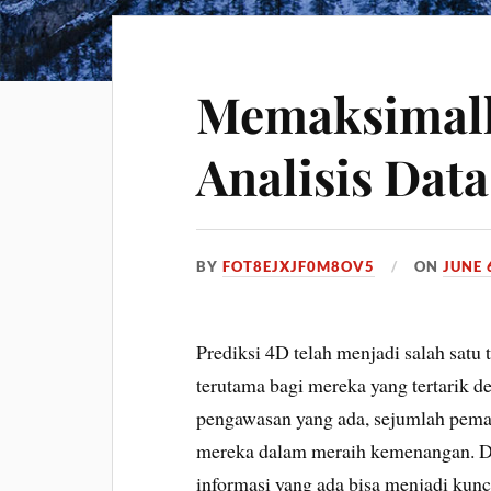
Memaksimal
Analisis Dat
BY
FOT8EJXJF0M8OV5
ON
JUNE 
Prediksi 4D telah menjadi salah satu
terutama bagi mereka yang tertarik 
pengawasan yang ada, sejumlah pema
mereka dalam meraih kemenangan. Da
informasi yang ada bisa menjadi kun