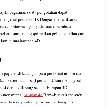
elajahi bagaimana data pengolahan dapat
h mengenai prediksi 4D. Dengan memanfaatkan
ggunakan informasi yang ada untuk membuat
ta bekerjasama mengoptimalkan peluang kalian dan
elami dunia harapan 4D.
D
n populer di kalangan para penikmat nomor dan
ikan kesempatan bagi pemain dalam menggapai
rmasi dan taktik yang sesuai. Harapan 4D
an menantang.
harapan 4d
Banyak sekali individu
a serta mengikuti di game ini, berharap bisa