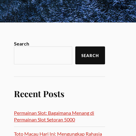
Search
SEARCH
Recent Posts
Permainan Slot: Bagaimana Menang di
Permainan Slot Setoran 5000
Toto Macau Hari Ini: Mengungkap Rahasia