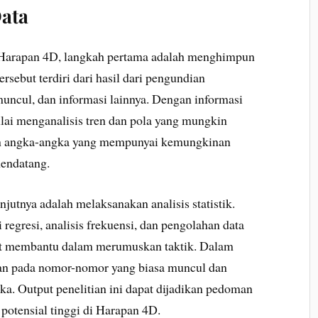
Data
Harapan 4D, langkah pertama adalah menghimpun
ersebut terdiri dari hasil dari pengundian
uncul, dan informasi lainnya. Dengan informasi
lai menganalisis tren dan pola yang mungkin
n angka-angka yang mempunyai kemungkinan
mendatang.
jutnya adalah melaksanakan analisis statistik.
regresi, analisis frekuensi, dan pengolahan data
pat membantu dalam merumuskan taktik. Dalam
rikan pada nomor-nomor yang biasa muncul dan
. Output penelitian ini dapat dijadikan pedoman
otensial tinggi di Harapan 4D.