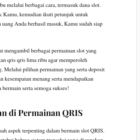
ibu melalui berbagai cara, termasuk dana slot.
uk Kamu, kemudian ikuti petunjuk untuk
ah uang Anda berhasil masuk, Kamu sudah siap
at mengambil berbagai permainan slot yang
kan qris qris lima ribu agar memperoleh
Melalui pilihan permainan yang serta deposit
an kesempatan menang serta mendapatkan
 bermain serta semoga sukses!
n di Permainan QRIS
ah aspek terpenting dalam bermain slot QRIS.
tahui bahwa sistem transaksi yang digunakan