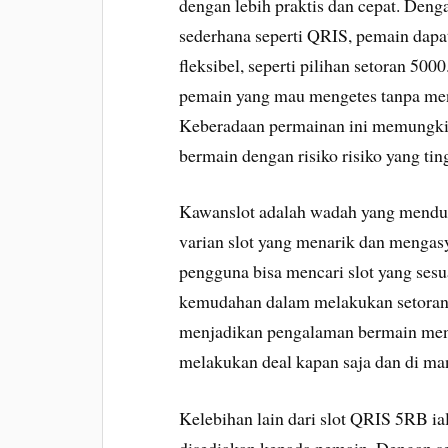
dengan lebih praktis dan cepat. De
sederhana seperti QRIS, pemain dapa
fleksibel, seperti pilihan setoran 50
pemain yang mau mengetes tanpa me
Keberadaan permainan ini memungki
bermain dengan risiko risiko yang tin
Kawanslot adalah wadah yang mend
varian slot yang menarik dan mengasy
pengguna bisa mencari slot yang sesu
kemudahan dalam melakukan setoran 
menjadikan pengalaman bermain men
melakukan deal kapan saja dan di m
Kelebihan lain dari slot QRIS 5RB i