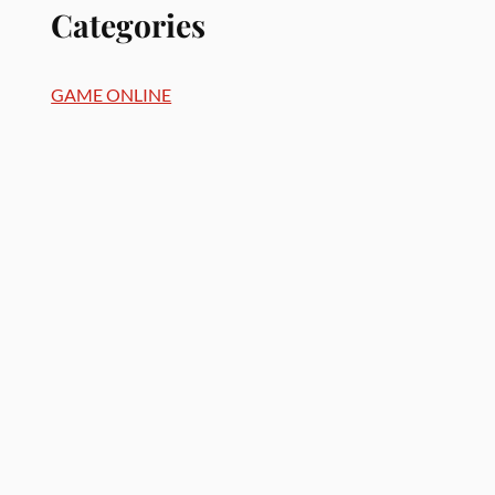
Categories
GAME ONLINE