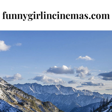
funnygirlincinemas.com