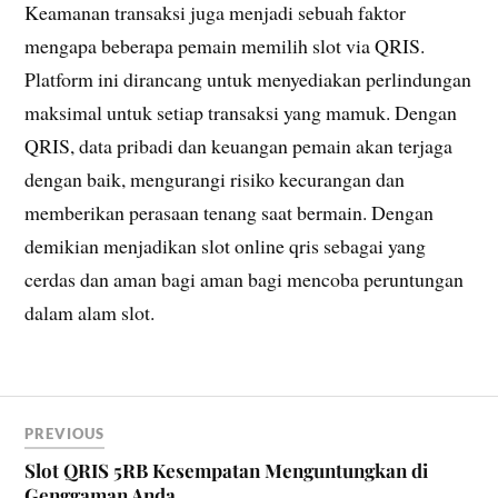
Keamanan transaksi juga menjadi sebuah faktor
mengapa beberapa pemain memilih slot via QRIS.
Platform ini dirancang untuk menyediakan perlindungan
maksimal untuk setiap transaksi yang mamuk. Dengan
QRIS, data pribadi dan keuangan pemain akan terjaga
dengan baik, mengurangi risiko kecurangan dan
memberikan perasaan tenang saat bermain. Dengan
demikian menjadikan slot online qris sebagai yang
cerdas dan aman bagi aman bagi mencoba peruntungan
dalam alam slot.
PREVIOUS
Slot QRIS 5RB Kesempatan Menguntungkan di
Genggaman Anda