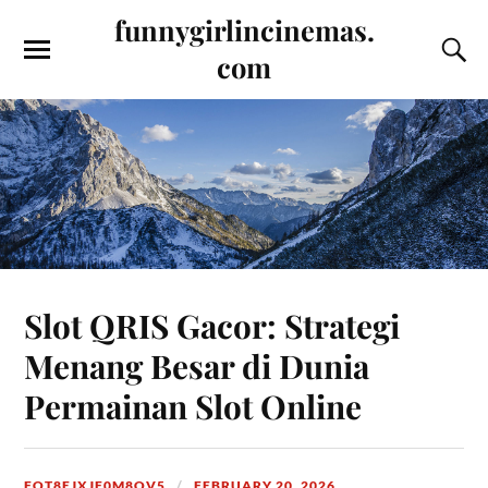
funnygirlincinemas.
com
Slot QRIS Gacor: Strategi
Menang Besar di Dunia
Permainan Slot Online
FOT8EJXJF0M8OV5
FEBRUARY 20, 2026